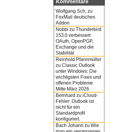
Kommentare
Wolfgang Sch,
zu
FoxMail deutsches
Addon
Nobbi
zu
Thunderbird
153.0 verbessert
OAuth, OpenPGP,
Exchange und die
Stabilität
Reinhold Pfannmüller
zu
Classic Outlook
unter Windows: Die
wichtigsten Fixes und
offenen Probleme
Mitte März 2026
Bernhard
zu
iCloud-
Fehler: Outlook ist
nicht für ein
Standardprofil
konfiguriert.
Bach Johann
zu
Wie
man ein vergessenes