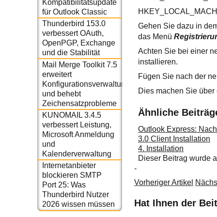
Kompatibilitätsupdate
HKEY_LOCAL_MACHIN
für Outlook Classic
Thunderbird 153.0
Gehen Sie dazu in dem 
verbessert OAuth,
das Menü
Registrieru
OpenPGP, Exchange
Achten Sie bei einer ne
und die Stabilität
installieren.
Mail Merge Toolkit 7.5
erweitert
Fügen Sie nach der neu
Konfigurationsverwaltung
Dies machen Sie über
und behebt
Zeichensatzprobleme
Ähnliche Beiträg
KUNOMAIL 3.4.5
verbessert Leistung,
Outlook Express: Nach
Microsoft Anmeldung
3.0 Client Installation
und
4. Installation
Kalenderverwaltung
Dieser Beitrag wurde
Internetanbieter
-
blockieren SMTP
Vorheriger Artikel
Nächst
Port 25: Was
Thunderbird Nutzer
Hat Ihnen der Bei
2026 wissen müssen