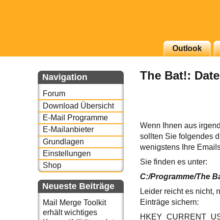
g erscheinenden Newsletter
Outlook
zu Thema Email für Sie
The Bat!: Date
Navigation
underbird oder auch
Forum
Download Übersicht
E-Mail Programme
Wenn Ihnen aus irgend
E-Mailanbieter
sollten Sie folgendes d
Grundlagen
wenigstens Ihre Emails
Einstellungen
Sie finden es unter:
Shop
C:/Programme/The Ba
Neueste Beiträge
Leider reicht es nicht
Einträge sichern:
Mail Merge Toolkit
erhält wichtiges
HKEY_CURRENT_USER