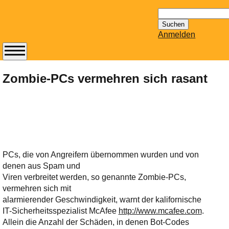
Suchen
nach:
Anmelden
Abonnieren Sie den
14-tägig
Zombie-PCs vermehren sich rasant
erscheinenden
Newsletter von
Mailhilfe.de
kostenlos.
Der ständig aktuelle
Tipps zu Thema
PCs, die von Angreifern übernommen wurden und von
Email für Sie
denen aus Spam und
bereithält!
Viren verbreitet werden, so genannte Zombie-PCs,
Wie z.B. Outlook,
vermehren sich mit
GMail, Thunderbird
alarmierender Geschwindigkeit, warnt der kalifornische
oder auch
IT-Sicherheitsspezialist McAfee
http://www.mcafee.com
.
KuNoMail, usw.
Allein die Anzahl der Schäden, in denen Bot-Codes