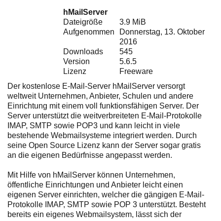
Ihre E-Mail
hMailServer
Adresse:
Dateigröße
3.9 MiB
E-Mail
Aufgenommen
Donnerstag, 13. Oktober
2016
Downloads
545
Version
5.6.5
E-Mail bestätigen
Lizenz
Freeware
Der kostenlose E-Mail-Server hMailServer versorgt
weltweit Unternehmen, Anbieter, Schulen und andere
Einrichtung mit einem voll funktionsfähigen Server. Der
Server unterstützt die weitverbreiteten E-Mail-Protokolle
IMAP, SMTP sowie POP3 und kann leicht in viele
bestehende Webmailsysteme integriert werden. Durch
seine Open Source Lizenz kann der Server sogar gratis
an die eigenen Bedürfnisse angepasst werden.
Mit Hilfe von hMailServer können Unternehmen,
öffentliche Einrichtungen und Anbieter leicht einen
eigenen Server einrichten, welcher die gängigen E-Mail-
Protokolle IMAP, SMTP sowie POP 3 unterstützt. Besteht
bereits ein eigenes Webmailsystem, lässt sich der