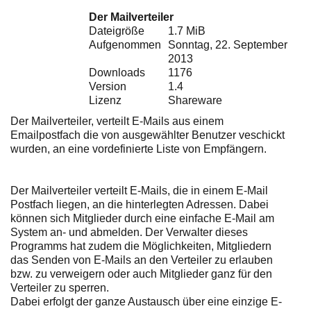
Ihre E-Mail
Der Mailverteiler
Adresse:
Dateigröße
1.7 MiB
E-Mail
Aufgenommen
Sonntag, 22. September
2013
Downloads
1176
Version
1.4
E-Mail bestätigen
Lizenz
Shareware
Der Mailverteiler, verteilt E-Mails aus einem
Emailpostfach die von ausgewählter Benutzer veschickt
wurden, an eine vordefinierte Liste von Empfängern.
Der Mailverteiler verteilt E-Mails, die in einem E-Mail
Postfach liegen, an die hinterlegten Adressen. Dabei
können sich Mitglieder durch eine einfache E-Mail am
System an- und abmelden. Der Verwalter dieses
Programms hat zudem die Möglichkeiten, Mitgliedern
das Senden von E-Mails an den Verteiler zu erlauben
bzw. zu verweigern oder auch Mitglieder ganz für den
Verteiler zu sperren.
Dabei erfolgt der ganze Austausch über eine einzige E-