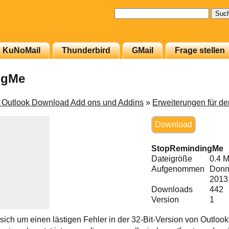
Suchen
nach:
KuNoMail
Thunderbird
GMail
Frage stellen
ngMe
t Outlook Download Add ons und Addins
»
Erweiterungen für d
Download
StopRemindingMe
Dateigröße
0.4 
Aufgenommen
Donne
2013
Downloads
442
Version
1
sich um einen lästigen Fehler in der 32-Bit-Version von Outloo