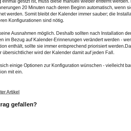
 einmal gestzt ist, muss diese manuell wieder entfernt werden.
innerungen 20 Minuten nach deren Beginn automatisch, wenn sie
net werden. Somit bleibt der Kalender immer sauber; die Installa
ren Konfigurationen sind nötig.
keine Ausnahmen möglich. Deshalb sollten nach Installation de
n im Bezug auf Kalender-Erinnerungen verändert werden - we
tion enthält, sollte sie immer entsprechend priorisiert werden.
r übersichtlicher wird der Kalender damit auf jeden Fall.
ch einige Optionen zur Konfiguration wünschen - vielleicht baut
ion mit ein.
er Artikel
trag gefallen?