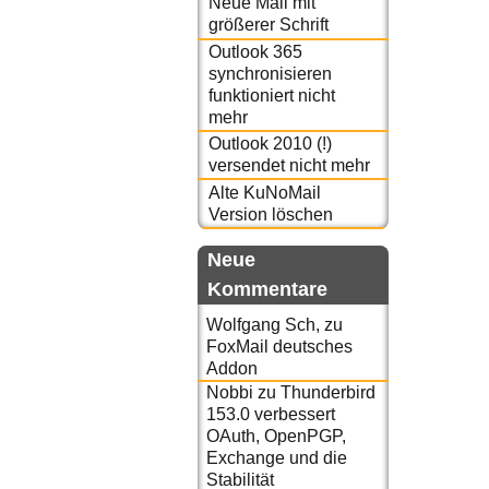
Neue Mail mit
größerer Schrift
Outlook 365
synchronisieren
funktioniert nicht
mehr
Outlook 2010 (!)
versendet nicht mehr
Alte KuNoMail
Version löschen
Neue
Kommentare
Wolfgang Sch,
zu
FoxMail deutsches
Addon
Nobbi
zu
Thunderbird
153.0 verbessert
OAuth, OpenPGP,
Exchange und die
Stabilität