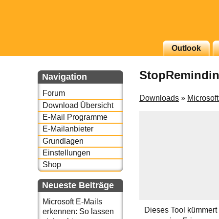
g erscheinenden Newsletter
Outlook
zu Thema Email für Sie
StopRemindi
Navigation
underbird oder auch
Forum
Downloads
»
Microsof
Download Übersicht
E-Mail Programme
E-Mailanbieter
Grundlagen
Einstellungen
Shop
Neueste Beiträge
Microsoft E-Mails
Dieses Tool kümmert 
erkennen: So lassen