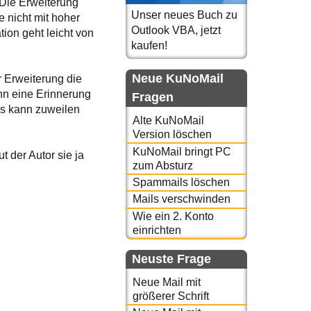
 Die Erweiterung
Unser neues Buch zu
 nicht mit hoher
Outlook VBA, jetzt
tion geht leicht von
kaufen!
Neue KuNoMail
r Erweiterung die
nn eine Erinnerung
Fragen
Das kann zuweilen
Alte KuNoMail
Version löschen
KuNoMail bringt PC
 der Autor sie ja
zum Absturz
Spammails löschen
Mails verschwinden
Wie ein 2. Konto
einrichten
Neuste Frage
Neue Mail mit
größerer Schrift