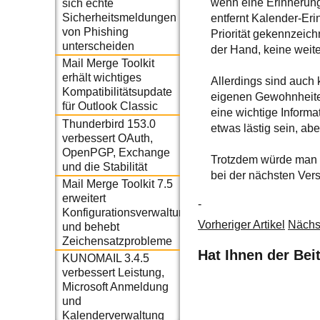
wenn eine Erinnerung
sich echte
Sicherheitsmeldungen
entfernt Kalender-Er
von Phishing
Priorität gekennzeich
unterscheiden
der Hand, keine weite
Mail Merge Toolkit
erhält wichtiges
Allerdings sind auch 
Kompatibilitätsupdate
eigenen Gewohnheite
für Outlook Classic
eine wichtige Informa
Thunderbird 153.0
etwas lästig sein, abe
verbessert OAuth,
OpenPGP, Exchange
Trotzdem würde man si
und die Stabilität
bei der nächsten Vers
Mail Merge Toolkit 7.5
erweitert
-
Konfigurationsverwaltung
Vorheriger Artikel
Nächst
und behebt
Zeichensatzprobleme
Hat Ihnen der Bei
KUNOMAIL 3.4.5
verbessert Leistung,
Microsoft Anmeldung
und
Kalenderverwaltung