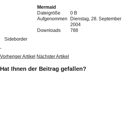
Ihre E-Mail
Mermaid
Adresse:
Dateigröße
0 B
E-Mail
Aufgenommen
Dienstag, 28. September
2004
Downloads
788
E-Mail bestätigen
Sideborder
-
Vorheriger Artikel
Nächster Artikel
Hat Ihnen der Beitrag gefallen?