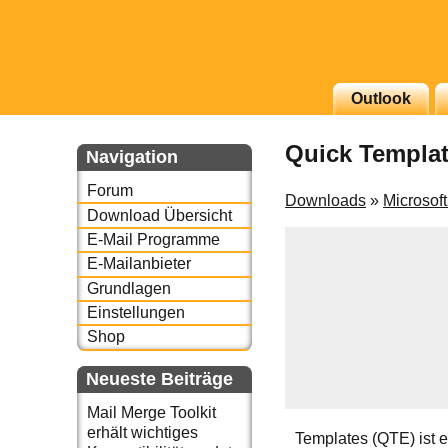
g erscheinenden Newsletter
Outlook
zu Thema Email für Sie
Quick Templa
Navigation
underbird oder auch
Forum
Downloads
»
Microsof
Download Übersicht
E-Mail Programme
E-Mailanbieter
Grundlagen
Einstellungen
Shop
Neueste Beiträge
Mail Merge Toolkit
erhält wichtiges
Templates (QTE) ist 