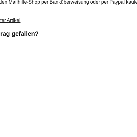
 den
Mailhilfe-Shop
per Banküberweisung oder per Paypal kauf
er Artikel
trag gefallen?