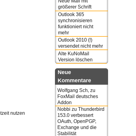
Neue Mail mit
größerer Schrift
Outlook 365
synchronisieren
funktioniert nicht
mehr
Outlook 2010 (!)
versendet nicht mehr
Alte KuNoMail
Version löschen
Neue
Kommentare
Wolfgang Sch,
zu
FoxMail deutsches
Addon
Nobbi
zu
Thunderbird
zeit nutzen
153.0 verbessert
OAuth, OpenPGP,
Exchange und die
Stabilität