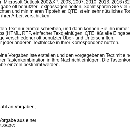
 Microsoft Outlook 2002/XP, 2003, 2007, 2010, 2013, 2016 (32-bi
ngabe oft benutzter Textpassagen helfen. Somit sparen Sie viel 
hten und minimieren Tippfehler. QTE ist ein sehr nützliches Tool
ihrer Arbeit verschicken.
en Text nur einmal schreiben, und dann können Sie ihn immer 
ps (HTML, RTF, einfacher Text) einfügen. QTE läßt alle Eingab
e verschiedener oft benutzter Über- und Unterschriften,
eder anderen Textblöcke in Ihrer Korrespondenz nutzen.
ine Vorgabenliste erstellen und den vorgegebenen Text mit ei
iner Tastenkombination in Ihre Nachricht einfügen. Die Tastenk
abe einzeln bestimmt werden.
ahl an Vorgaben;
 Vorgabe aus einer
assage;