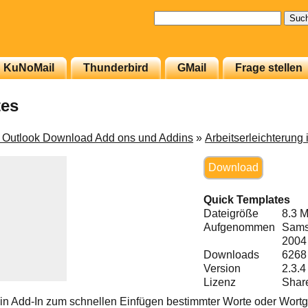
Suchen
nach:
KuNoMail
Thunderbird
GMail
Frage stellen
tes
t Outlook Download Add ons und Addins
»
Arbeitserleichterung 
Download
Quick Templates
Dateigröße
8.3 
Aufgenommen
Sams
2004
Downloads
6268
Version
2.3.4
Lizenz
Shar
ein Add-In zum schnellen Einfügen bestimmter Worte oder Wortg