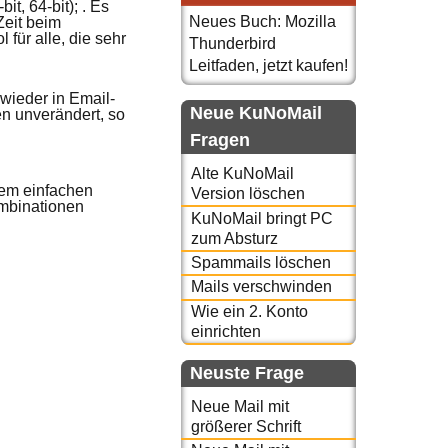
t, 64-bit); . Es
Neues Buch: Mozilla
Zeit beim
 für alle, die sehr
Thunderbird
Leitfaden, jetzt kaufen!
wieder in Email-
Neue KuNoMail
en unverändert, so
Fragen
Alte KuNoMail
nem einfachen
Version löschen
ombinationen
KuNoMail bringt PC
zum Absturz
Spammails löschen
Mails verschwinden
Wie ein 2. Konto
einrichten
Neuste Frage
Neue Mail mit
größerer Schrift