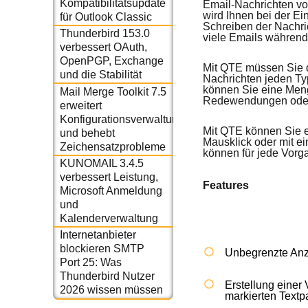
Kompatibilitätsupdate
Email-Nachrichten von
wird Ihnen bei der Ei
für Outlook Classic
Schreiben der Nachric
Thunderbird 153.0
viele Emails während 
verbessert OAuth,
OpenPGP, Exchange
Mit QTE müssen Sie d
und die Stabilität
Nachrichten jeden Ty
können Sie eine Meng
Mail Merge Toolkit 7.5
Redewendungen oder j
erweitert
Konfigurationsverwaltung
Mit QTE können Sie e
und behebt
Mausklick oder mit e
Zeichensatzprobleme
können für jede Vorg
KUNOMAIL 3.4.5
verbessert Leistung,
Features
Microsoft Anmeldung
und
Kalenderverwaltung
Internetanbieter
blockieren SMTP
Unbegrenzte Anz
Port 25: Was
Thunderbird Nutzer
Erstellung einer
2026 wissen müssen
markierten Textp