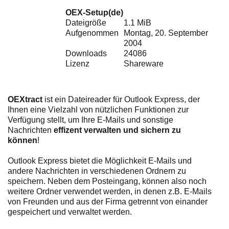
Ihre E-Mail
OEX-Setup(de)
Adresse:
Dateigröße
1.1 MiB
E-Mail
Aufgenommen
Montag, 20. September
2004
Downloads
24086
Lizenz
Shareware
E-Mail bestätigen
OEXtract
ist ein Dateireader für Outlook Express, der
Ihnen eine Vielzahl von nützlichen Funktionen zur
Verfügung stellt, um Ihre E-Mails und sonstige
Nachrichten
effizent verwalten und sichern zu
können
!
Outlook Express bietet die Möglichkeit E-Mails und
andere Nachrichten in verschiedenen Ordnern zu
speichern. Neben dem Posteingang, können also noch
weitere Ordner verwendet werden, in denen z.B. E-Mails
von Freunden und aus der Firma getrennt von einander
gespeichert und verwaltet werden.