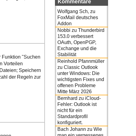
Kommentare
Wolfgang Sch,
zu
FoxMail deutsches
Addon
Nobbi
zu
Thunderbird
153.0 verbessert
OAuth, OpenPGP,
Exchange und die
Stabilität
er Funktion "Suchen
Reinhold Pfannmüller
n Vorteilen
zu
Classic Outlook
 Dateien; Speichern
unter Windows: Die
ahl der Regeln zur
wichtigsten Fixes und
offenen Probleme
Mitte März 2026
Bernhard
zu
iCloud-
Fehler: Outlook ist
nicht für ein
Standardprofil
konfiguriert.
Bach Johann
zu
Wie
man ein vergessenes
engen,