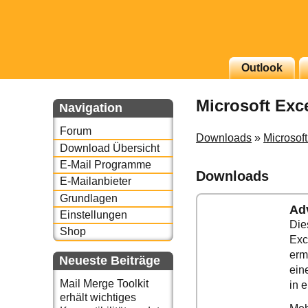
g erscheinenden Newsletter
Outlook
zu Thema Email für Sie
Microsoft Exc
Navigation
underbird oder auch
Forum
Downloads
»
Microsoft
Download Übersicht
E-Mail Programme
Downloads
E-Mailanbieter
Grundlagen
Ad
Einstellungen
Die
Shop
Exc
erm
Neueste Beiträge
ein
Mail Merge Toolkit
in e
erhält wichtiges