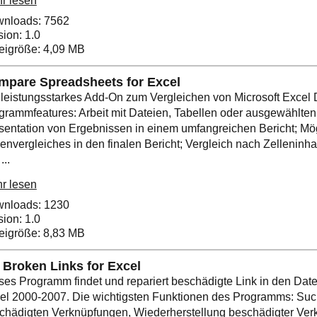
r lesen
nloads: 7562
sion: 1.0
eigröße: 4,09 MB
mpare Spreadsheets for Excel
 leistungsstarkes Add-On zum Vergleichen von Microsoft Excel 
grammfeatures: Arbeit mit Dateien, Tabellen oder ausgewählten
sentation von Ergebnissen in einem umfangreichen Bericht; Mög
lenvergleiches in den finalen Bericht; Vergleich nach Zelleninh
...
r lesen
nloads: 1230
sion: 1.0
eigröße: 8,83 MB
 Broken Links for Excel
ses Programm findet und repariert beschädigte Link in den Date
el 2000-2007. Die wichtigsten Funktionen des Programms: Su
chädigten Verknüpfungen, Wiederherstellung beschädigter Ver