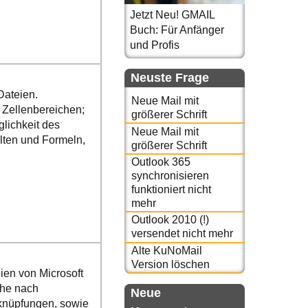
Jetzt Neu! GMAIL
Buch: Für Anfänger
und Profis
Neuste Frage
Dateien.
Neue Mail mit
 Zellenbereichen;
größerer Schrift
lichkeit des
Neue Mail mit
alten und Formeln,
größerer Schrift
Outlook 365
synchronisieren
funktioniert nicht
mehr
Outlook 2010 (!)
versendet nicht mehr
Alte KuNoMail
Version löschen
ien von Microsoft
che nach
Neue
knüpfungen, sowie