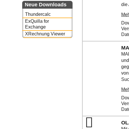
Neue Downloads
die
Thundercalc
Meh
ExQuilla for
Dow
Exchange
Ver
XRechnung Viewer
Dat
MA
MAP
und
geg
von
Suc
Meh
Dow
Ver
Dat
OL
Mit