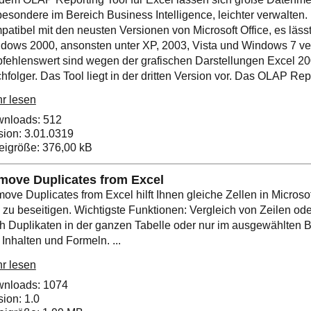
besondere im Bereich Business Intelligence, leichter verwalten. 
patibel mit den neusten Versionen von Microsoft Office, es läss
dows 2000, ansonsten unter XP, 2003, Vista und Windows 7 v
fehlenswert sind wegen der grafischen Darstellungen Excel 2
folger. Das Tool liegt in der dritten Version vor. Das OLAP Repor
r lesen
nloads: 512
sion: 3.01.0319
eigröße: 376,00 kB
move Duplicates from Excel
ove Duplicates from Excel hilft Ihnen gleiche Zellen in Microsof
 zu beseitigen. Wichtigste Funktionen: Vergleich von Zeilen od
h Duplikaten in der ganzen Tabelle oder nur im ausgewählten B
 Inhalten und Formeln. ...
r lesen
nloads: 1074
sion: 1.0