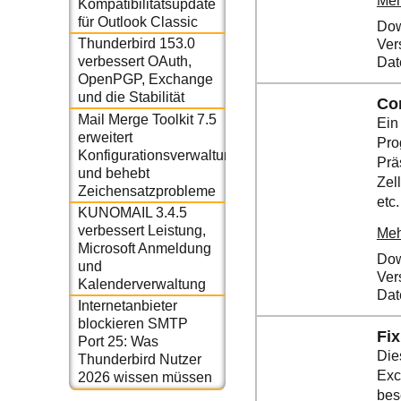
Meh
Kompatibilitätsupdate
für Outlook Classic
Dow
Thunderbird 153.0
Ver
verbessert OAuth,
Dat
OpenPGP, Exchange
und die Stabilität
Co
Mail Merge Toolkit 7.5
Ein
erweitert
Pro
Konfigurationsverwaltung
Prä
und behebt
Zel
Zeichensatzprobleme
etc. 
KUNOMAIL 3.4.5
verbessert Leistung,
Meh
Microsoft Anmeldung
Dow
und
Ver
Kalenderverwaltung
Dat
Internetanbieter
blockieren SMTP
Fix
Port 25: Was
Die
Thunderbird Nutzer
Exc
2026 wissen müssen
bes