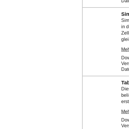
Dat
Sim
Sim
in 
Zel
glei
Meh
Dow
Ver
Dat
Tab
Die
bel
erst
Meh
Dow
Ver