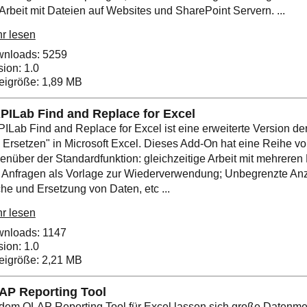
 Arbeit mit Dateien auf Websites und SharePoint Servern. ...
r lesen
nloads: 5259
sion: 1.0
eigröße: 1,89 MB
PILab Find and Replace for Excel
ILab Find and Replace for Excel ist eine erweiterte Version d
 Ersetzen" in Microsoft Excel. Dieses Add-On hat eine Reihe vo
enüber der Standardfunktion: gleichzeitige Arbeit mit mehreren
 Anfragen als Vorlage zur Wiederverwendung; Unbegrenzte Anz
he und Ersetzung von Daten, etc ...
r lesen
nloads: 1147
sion: 1.0
eigröße: 2,21 MB
AP Reporting Tool
 dem OLAP Reporting Tool für Excel lassen sich große Datenm