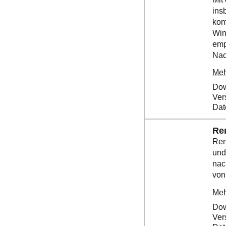
ins
kom
Win
emp
Nach
Meh
Dow
Ver
Dat
Re
Rem
und
nac
von
Meh
Dow
Ver