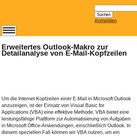
Suchen
nach:
Anmelden
Abonnieren Sie den
14-tägig
Erweitertes Outlook-Makro zur
Detailanalyse von E-Mail-Kopfzeilen
erscheinenden
Newsletter von
Mailhilfe.de
kostenlos.
Der ständig aktuelle
Tipps zu Thema
Email für Sie
Um die Internet-Kopfzeilen einer E-Mail in Microsoft Outlook
bereithält!
anzuzeigen, ist der Einsatz von Visual Basic for
Wie z.B. Outlook,
Applications (VBA) eine effektive Methode. VBA bietet eine
GMail, Thunderbird
leistungsfähige Plattform zur Automatisierung von Aufgaben
oder auch
in Microsoft Office-Anwendungen, einschließlich Outlook. In
KuNoMail, usw.
diesem speziellen Fall können wir VBA nutzen, um ein