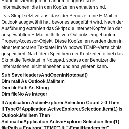
Authentifizierungen und andere diagnostische
Informationen, die in den Kopfzeilen enthalten sind.
Das Skript setzt voraus, dass der Benutzer eine E-Mail in
Outlook ausgewählt hat, bevor es ausgeführt wird. Nach der
Ausführung extrahiert das Skript die Internet-Kopfzeilen der
ausgewählten E-Mail mithilfe von Outlooks eingebautem
PropertyAccessor
-Objekt. Diese Kopfzeilen werden dann in
einer temporären Textdatei im Windows TEMP-Verzeichnis
gespeichert. Nach dem Speichern der Kopfzeilen öffnet das
Skript die Textdatei in Notepad, sodass der Benutzer die
Informationen leicht einsehen und analysieren kann.
Sub SaveHeadersAndOpenInNotepad()
Dim mail As Outlook.MailItem
Dim filePath As String
Dim fileNo As Integer
If Application.ActiveExplorer.Selection.Count > 0 Then
If TypeOf Application.ActiveExplorer.Selection.Item(1) Is
Outlook.MailItem Then
Set mail = Application.ActiveExplorer.Selection.Item(1)
filePath = Environ("TEMP") & "\EmailHeaders.txt"