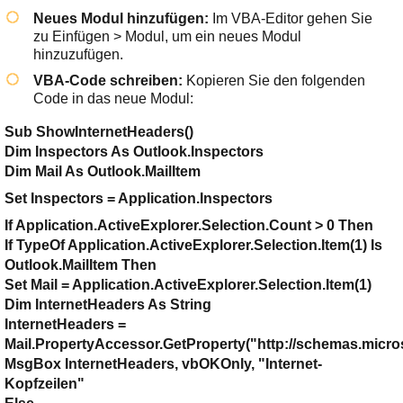
Neues Modul hinzufügen:
Im VBA-Editor gehen Sie
zu
Einfügen > Modul
, um ein neues Modul
hinzuzufügen.
VBA-Code schreiben:
Kopieren Sie den folgenden
Code in das neue Modul:
Sub ShowInternetHeaders()
Dim Inspectors As Outlook.Inspectors
Dim Mail As Outlook.MailItem
Set Inspectors = Application.Inspectors
If Application.ActiveExplorer.Selection.Count > 0 Then
If TypeOf Application.ActiveExplorer.Selection.Item(1) Is
Outlook.MailItem Then
Set Mail = Application.ActiveExplorer.Selection.Item(1)
Dim InternetHeaders As String
InternetHeaders =
Mail.PropertyAccessor.GetProperty("http://schemas.micr
MsgBox InternetHeaders, vbOKOnly, "Internet-
Kopfzeilen"