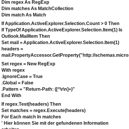
Dim regex As RegExp
Dim matches As MatchCollection
Dim match As Match
If Application.ActiveExplorer.Selection.Count > 0 Then
If TypeOf Application.ActiveExplorer.Selection.Item(1) Is
Outlook.MailItem Then
Set mail = Application.ActiveExplorer.Selection.Item(1)
headers =
mail.PropertyAccessor.GetProperty("http://schemas.micr
Set regex = New RegExp
With regex
.IgnoreCase = True
.Global = False
.Pattern = "Return-Path: ([^\r\n]+)"
End With
If regex.Test(headers) Then
Set matches = regex.Execute(headers)
For Each match In matches
' Hier können Sie mit der gefundenen Information