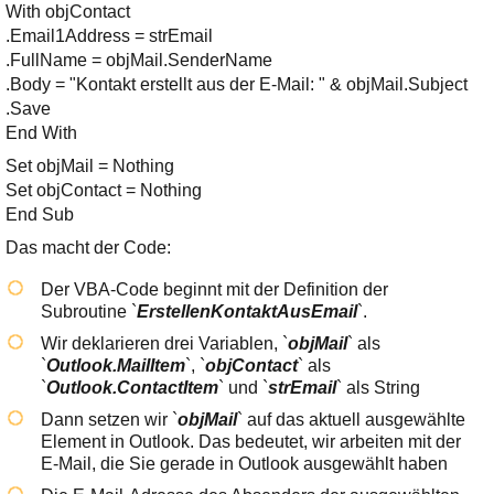
With objContact
.Email1Address = strEmail
.FullName = objMail.SenderName
.Body = "Kontakt erstellt aus der E-Mail: " & objMail.Subject
.Save
End With
Set objMail = Nothing
Set objContact = Nothing
End Sub
Das macht der Code:
Der VBA-Code beginnt mit der Definition der
Subroutine `
ErstellenKontaktAusEmail
`.
Wir deklarieren drei Variablen, `
objMail
` als
`
Outlook.MailItem
`, `
objContact
` als
`
Outlook.ContactItem
` und `
strEmail
` als String
Dann setzen wir `
objMail
` auf das aktuell ausgewählte
Element in Outlook. Das bedeutet, wir arbeiten mit der
E-Mail, die Sie gerade in Outlook ausgewählt haben