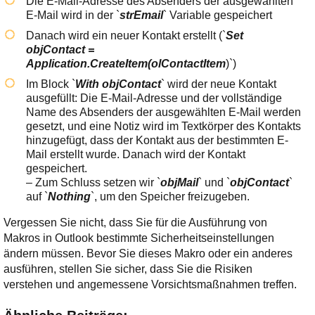
Die E-Mail-Adresse des Absenders der ausgewählten
E-Mail wird in der `
strEmail
` Variable gespeichert
Danach wird ein neuer Kontakt erstellt (`
Set
objContact =
Application.CreateItem(olContactItem
)`)
Im Block `
With objContact
` wird der neue Kontakt
ausgefüllt: Die E-Mail-Adresse und der vollständige
Name des Absenders der ausgewählten E-Mail werden
gesetzt, und eine Notiz wird im Textkörper des Kontakts
hinzugefügt, dass der Kontakt aus der bestimmten E-
Mail erstellt wurde. Danach wird der Kontakt
gespeichert.
– Zum Schluss setzen wir `
objMail
` und `
objContact
`
auf `
Nothing
`, um den Speicher freizugeben.
Vergessen Sie nicht, dass Sie für die Ausführung von
Makros in Outlook bestimmte Sicherheitseinstellungen
ändern müssen. Bevor Sie dieses Makro oder ein anderes
ausführen, stellen Sie sicher, dass Sie die Risiken
verstehen und angemessene Vorsichtsmaßnahmen treffen.