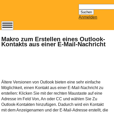
Suchen
nach:
Anmelden
Abonnieren Sie den
14-tägig
Makro zum Erstellen eines Outlook-
Kontakts aus einer E-Mail-Nachricht
erscheinenden
Newsletter von
Mailhilfe.de
kostenlos.
Der ständig aktuelle
Tipps zu Thema
Email für Sie
Ältere Versionen von Outlook bieten eine sehr einfache
bereithält!
Möglichkeit, einen Kontakt aus einer E-Mail-Nachricht zu
Wie z.B. Outlook,
erstellen: Klicken Sie mit der rechten Maustaste auf eine
GMail, Thunderbird
Adresse im Feld Von, An oder CC und wählen Sie Zu
oder auch
Outlook-Kontakten hinzufügen. Dadurch wird ein Kontakt
KuNoMail, usw.
mit dem Anzeigenamen und der E-Mail-Adresse erstellt, die