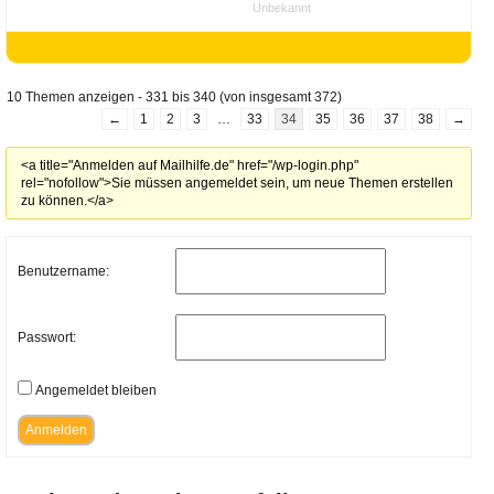
Unbekannt
10 Themen anzeigen - 331 bis 340 (von insgesamt 372)
←
1
2
3
…
33
34
35
36
37
38
→
<a title="Anmelden auf Mailhilfe.de" href="/wp-login.php"
rel="nofollow">Sie müssen angemeldet sein, um neue Themen erstellen
zu können.</a>
Benutzername:
Passwort:
Angemeldet bleiben
Anmelden