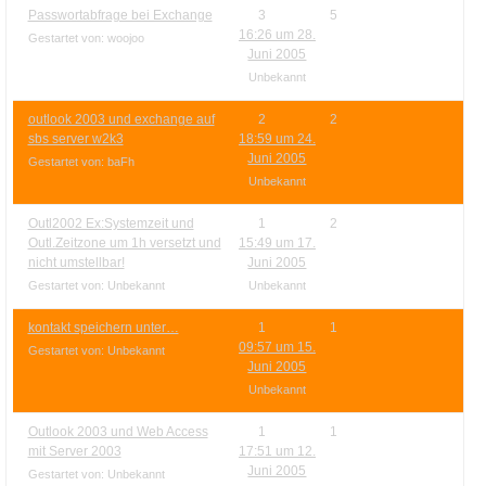
Passwortabfrage bei Exchange
3
5
16:26 um 28.
Gestartet von: woojoo
Juni 2005
Unbekannt
outlook 2003 und exchange auf
2
2
sbs server w2k3
18:59 um 24.
Juni 2005
Gestartet von: baFh
Unbekannt
Outl2002 Ex:Systemzeit und
1
2
Outl.Zeitzone um 1h versetzt und
15:49 um 17.
nicht umstellbar!
Juni 2005
Gestartet von: Unbekannt
Unbekannt
kontakt speichern unter…
1
1
09:57 um 15.
Gestartet von: Unbekannt
Juni 2005
Unbekannt
Outlook 2003 und Web Access
1
1
mit Server 2003
17:51 um 12.
Juni 2005
Gestartet von: Unbekannt