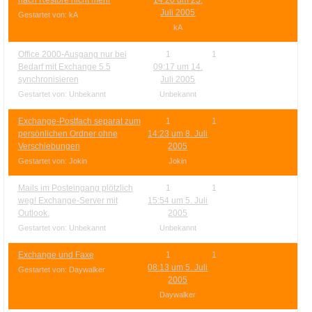
Ihre E-Mail
Juli 2005
Gestartet von: kA
Adresse:
kA
E-Mail
Office 2000-Ausgang nur bei
1
1
Bedarf mit Exchange 5.5
09:17 um 14.
synchronisieren
Juli 2005
E-Mail bestätigen
Gestartet von: Unbekannt
Unbekannt
Exchange-Postfach separat zum
1
1
persönlichen Ordner ohne
14:23 um 8. Juli
Verschiebungen
2005
Gestartet von: Jokin
Jokin
Mails im Posteingang plötzlich
1
1
weg! Exchange-Server mit
15:54 um 5. Juli
Outlook.
2005
Gestartet von: Unbekannt
Unbekannt
Exchange und Faxe
1
1
08:13 um 5. Juli
Gestartet von: Daywalker
2005
Daywalker