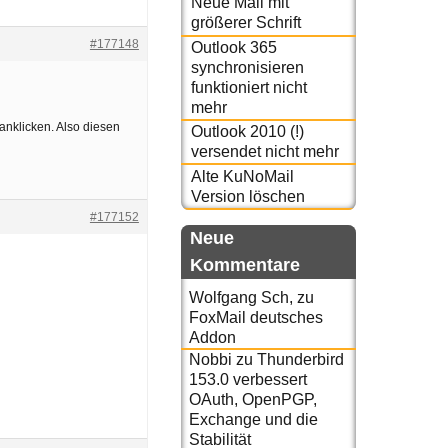
Neue Mail mit
größerer Schrift
#177148
Outlook 365
synchronisieren
funktioniert nicht
mehr
anklicken. Also diesen
Outlook 2010 (!)
versendet nicht mehr
Alte KuNoMail
Version löschen
#177152
Neue
Kommentare
Wolfgang Sch,
zu
FoxMail deutsches
Addon
Nobbi
zu
Thunderbird
153.0 verbessert
OAuth, OpenPGP,
Exchange und die
Stabilität