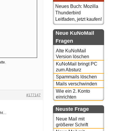
Neues Buch: Mozilla
Thunderbird
Leitfaden, jetzt kaufen!
Neue KuNoMail
Fragen
Alte KuNoMail
Version löschen
tte.
KuNoMail bringt PC
zum Absturz
Spammails löschen
Mails verschwinden
Wie ein 2. Konto
#177147
einrichten
Neuste Frage
cht…
Neue Mail mit
größerer Schrift