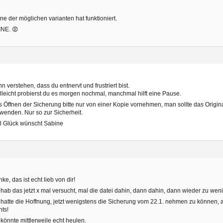
ne der möglichen varianten hat funktioniert.
INE. 😡
n verstehen, dass du entnervt und frustriert bist.
lleicht probierst du es morgen nochmal, manchmal hilft eine Pause.
 Öffnen der Sicherung bitte nur von einer Kopie vornehmen, man sollte das Origin
wenden. Nur so zur Sicherheit.
l Glück wünscht Sabine
ke, das ist echt lieb von dir!
 hab das jetzt x mal versucht, mal die datei dahin, dann dahin, dann wieder zu wenig
 hatte die Hoffnung, jetzt wenigstens die Sicherung vom 22.1. nehmen zu können, ab
hts!
 könnte mittlerweile echt heulen.