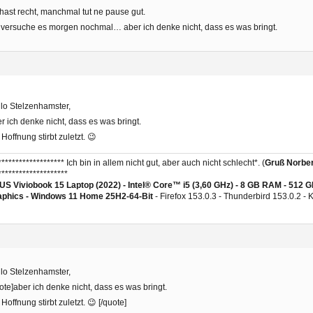
hast recht, manchmal tut ne pause gut.
 versuche es morgen nochmal… aber ich denke nicht, dass es was bringt.
lo Stelzenhamster,
r ich denke nicht, dass es was bringt.
 Hoffnung stirbt zuletzt. 😉
******************* Ich bin in allem nicht gut, aber auch nicht schlecht*. (
Gruß Norber
********************
S Viviobook 15 Laptop (2022) - Intel® Core™ i5 (3,60 GHz) - 8 GB RAM - 512 
aphics -
Windows 11 Home 25H2-64-Bit
- Firefox 153.0.3 - Thunderbird 153.0.2 -
lo Stelzenhamster,
ote]aber ich denke nicht, dass es was bringt.
 Hoffnung stirbt zuletzt. 😉 [/quote]