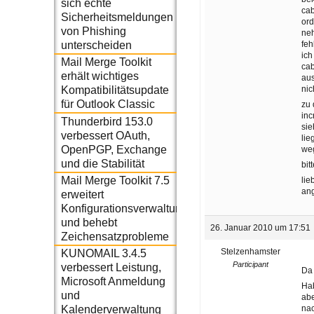
sich echte
cab
Sicherheitsmeldungen
or
von Phishing
neh
feh
unterscheiden
ich
Mail Merge Toolkit
cab
erhält wichtiges
aus
nic
Kompatibilitätsupdate
für Outlook Classic
zu 
inc
Thunderbird 153.0
sie
verbessert OAuth,
lie
OpenPGP, Exchange
weg
und die Stabilität
bit
Mail Merge Toolkit 7.5
lie
an
erweitert
Konfigurationsverwaltung
und behebt
26. Januar 2010 um 17:51
Zeichensatzprobleme
Stelzenhamster
KUNOMAIL 3.4.5
Participant
verbessert Leistung,
Da 
Microsoft Anmeldung
Hab
und
abe
nac
Kalenderverwaltung