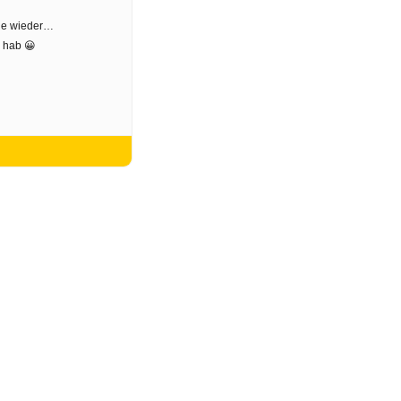
lle wieder…
C hab 😀