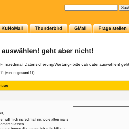
Suchen
nach:
KuNoMail
Thunderbird
GMail
Frage stellen
i auswählen! geht aber nicht!
l
-›
Incredimail Datensicherung/Wartung
-›
bitte cab datei auswählen! geht
 11 (von insgesamt 11)
itrag
hu,
der will mich incredimail nicht die alten mails
ortieren lassen.
omme immer die ansage ich solle bitte die