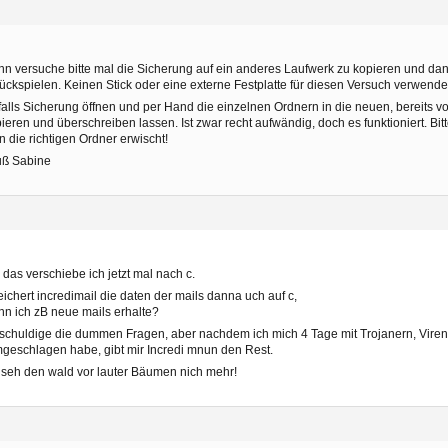
n versuche bitte mal die Sicherung auf ein anderes Laufwerk zu kopieren und dan
ückspielen. Keinen Stick oder eine externe Festplatte für diesen Versuch verwende
alls Sicherung öffnen und per Hand die einzelnen Ordnern in die neuen, bereits 
ieren und überschreiben lassen. Ist zwar recht aufwändig, doch es funktioniert. Bit
 die richtigen Ordner erwischt!
uß Sabine
 das verschiebe ich jetzt mal nach c.
ichert incredimail die daten der mails danna uch auf c,
n ich zB neue mails erhalte?
schuldige die dummen Fragen, aber nachdem ich mich 4 Tage mit Trojanern, Viren
geschlagen habe, gibt mir Incredi mnun den Rest.
 seh den wald vor lauter Bäumen nich mehr!