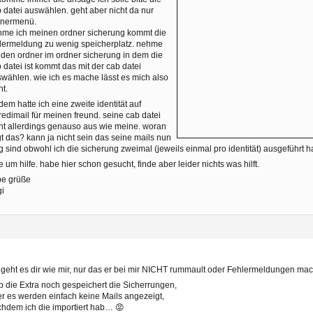
 datei auswählen. geht aber nicht da nur
dnermenü.
me ich meinen ordner sicherung kommt die
lermeldung zu wenig speicherplatz. nehme
 den ordner im ordner sicherung in dem die
 datei ist kommt das mit der cab datei
wählen. wie ich es mache lässt es mich also
ht.
dem hatte ich eine zweite identität auf
redimail für meinen freund. seine cab datei
ht allerdings genauso aus wie meine. woran
gt das? kann ja nicht sein das seine mails nun
 sind obwohl ich die sicherung zweimal (jeweils einmal pro identität) ausgeführt ha
te um hilfe. habe hier schon gesucht, finde aber leider nichts was hilft.
be grüße
gi
geht es dir wie mir, nur das er bei mir NICHT rummault oder Fehlermeldungen ma
 die Extra noch gespeichert die Sicherrungen,
r es werden einfach keine Mails angezeigt,
hdem ich die importiert hab… 😡