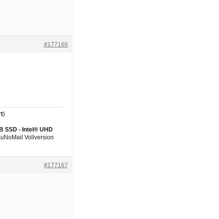
#177166
t
)
GB SSD - Intel® UHD
 KuNoMail Vollversion
#177167