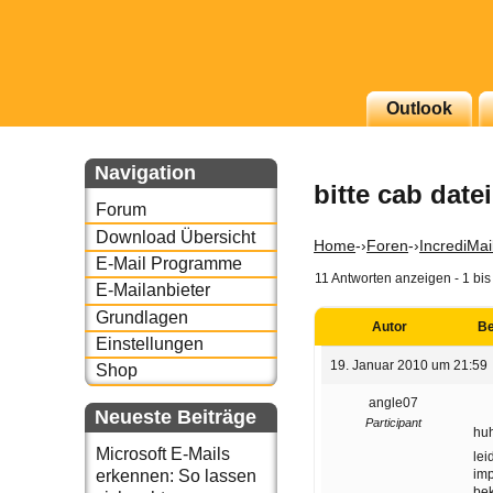
Outlook
g erscheinenden Newsletter
zu Thema Email für Sie
Navigation
bitte cab date
Forum
underbird oder auch
Download Übersicht
Home
-›
Foren
-›
IncrediMai
E-Mail Programme
11 Antworten anzeigen - 1 bis
E-Mailanbieter
Grundlagen
Autor
Be
Einstellungen
19. Januar 2010 um 21:59
Shop
angle07
Neueste Beiträge
Participant
hu
Microsoft E-Mails
lei
imp
erkennen: So lassen
bek