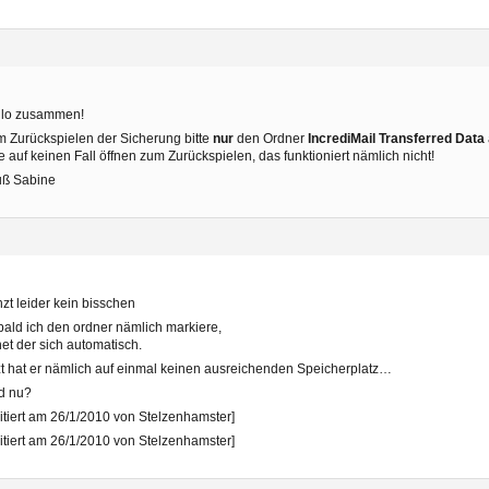
llo zusammen!
 Zurückspielen der Sicherung bitte
nur
den Ordner
IncrediMail Transferred Data
te auf keinen Fall öffnen zum Zurückspielen, das funktioniert nämlich nicht!
uß Sabine
zt leider kein bisschen
ald ich den ordner nämlich markiere,
net der sich automatisch.
zt hat er nämlich auf einmal keinen ausreichenden Speicherplatz…
d nu?
itiert am 26/1/2010 von Stelzenhamster]
itiert am 26/1/2010 von Stelzenhamster]