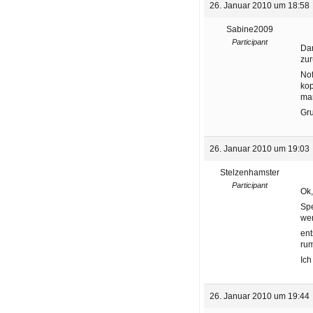
26. Januar 2010 um 18:58
Sabine2009
Participant
Dan
zur
Nof
kop
man
Gr
26. Januar 2010 um 19:03
Stelzenhamster
Participant
Ok,
Spe
wen
ent
rum
Ich
26. Januar 2010 um 19:44