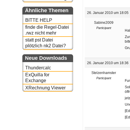
Ähnliche Themen
26. Januar 2010 um 18:05
BITTE HELP
Sabine2009
finde die Regel-Datei
Participant
Ha
.rwz nicht mehr
Zum
statt pst Datei
bit
plötzlich nk2 Datei?
Gr
Neue Downloads
26. Januar 2010 um 18:36
Thundercalc
Stelzenhamster
ExQuilla for
Participant
Exchange
Fun
Sob
XRechnung Viewer
öff
jet
Un
[Ed
[Ed