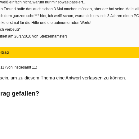
 weiß einfach nicht, warum nur mir sowas passiert…
n Freund hatte das auch schon 3 Mal machen müssen, aber der hat seine Mails a
h dem ganzen sche*** hier, ich weiß schon, warum ich erst seit 3 Jahren einen P
ke erstmal für die Hilfe und die aufmunternden Worte!
ich verbeug*
itiert am 26/1/2010 von Stelzenhamster]
itrag
 11 (von insgesamt 11)
sein, um zu diesem Thema eine Antwort verfassen zu können.
trag gefallen?