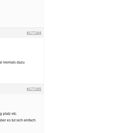
#177164
al niemals dazu
#177165
 platz etc.
er es tut sich einfach