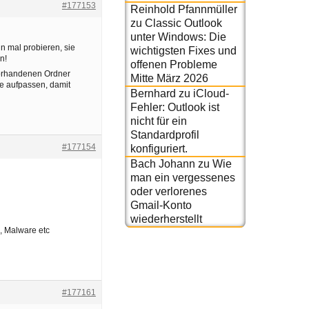
#177153
Reinhold Pfannmüller
zu
Classic Outlook
unter Windows: Die
n mal probieren, sie
wichtigsten Fixes und
n!
offenen Probleme
vorhandenen Ordner
Mitte März 2026
te aufpassen, damit
Bernhard
zu
iCloud-
Fehler: Outlook ist
nicht für ein
Standardprofil
#177154
konfiguriert.
Bach Johann
zu
Wie
man ein vergessenes
oder verlorenes
Gmail-Konto
wiederherstellt
, Malware etc
#177161