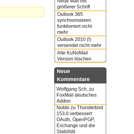
Neue Mail mit
größerer Schrift
Outlook 365
synchronisieren
funktioniert nicht
mehr
Outlook 2010 (!)
versendet nicht mehr
Alte KuNoMail
Version löschen
Neue
Kommentare
Wolfgang Sch,
zu
FoxMail deutsches
Addon
Nobbi
zu
Thunderbird
153.0 verbessert
OAuth, OpenPGP,
Exchange und die
Stabilität