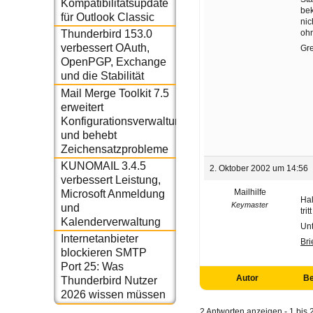
Kompatibilitätsupdate
be
für Outlook Classic
nic
ohn
Thunderbird 153.0
verbessert OAuth,
Gr
OpenPGP, Exchange
und die Stabilität
Mail Merge Toolkit 7.5
erweitert
Konfigurationsverwaltung
und behebt
Zeichensatzprobleme
KUNOMAIL 3.4.5
2. Oktober 2002 um 14:56
verbessert Leistung,
Mailhilfe
Microsoft Anmeldung
Hal
Keymaster
und
tri
Kalenderverwaltung
Unt
Internetanbieter
Bri
blockieren SMTP
Port 25: Was
Autor
Be
Thunderbird Nutzer
2026 wissen müssen
2 Antworten anzeigen - 1 bis 