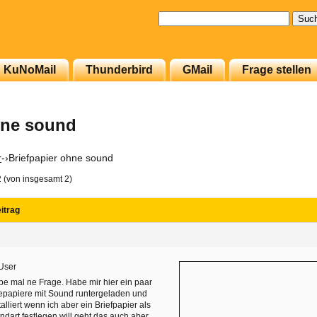
Suchen
nach:
KuNoMail
Thunderbird
GMail
Frage stellen
hne sound
r
-›
Briefpapier ohne sound
2 (von insgesamt 2)
itrag
User
e mal ne Frage. Habe mir hier ein paar
epapiere mit Sound runtergeladen und
talliert wenn ich aber ein Briefpapier als
ndart festlegen will geht das auch aber