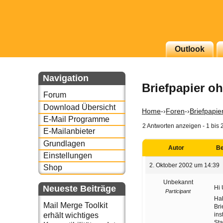
g erscheinenden Newsletter
Outlook
zu Thema Email für Sie
Navigation
Briefpapier o
underbird oder auch
Forum
Download Übersicht
Home
-›
Foren
-›
Briefpapie
E-Mail Programme
2 Antworten anzeigen - 1 bis 
E-Mailanbieter
Grundlagen
Autor
Be
Einstellungen
2. Oktober 2002 um 14:39
Shop
Unbekannt
Neueste Beiträge
Hi 
Participant
Hab
Mail Merge Toolkit
Bri
ins
erhält wichtiges
Sta