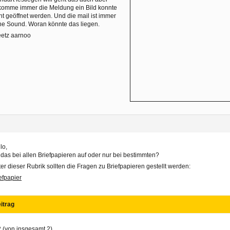
komme immer die Meldung ein Bild konnte
ht geöffnet werden. Und die mail ist immer
e Sound. Woran könnte das liegen.
eetz aarnoo
lo,
tt das bei allen Briefpapieren auf oder nur bei bestimmten?
er dieser Rubrik sollten die Fragen zu Briefpapieren gestellt werden:
efpapier
itrag
2 (von insgesamt 2)