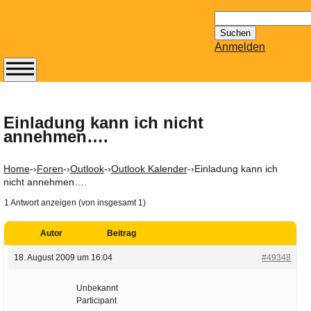
Suchen
nach:
Anmelden
Abonnieren Sie den
14-tägig
erscheinenden
Einladung kann ich nicht
annehmen….
Newsletter von
Mailhilfe.de
kostenlos.
Home
-›
Foren
-›
Outlook
-›
Outlook Kalender
-›
Einladung kann ich
Der ständig aktuelle
nicht annehmen….
Tipps zu Thema
1 Antwort anzeigen (von insgesamt 1)
Email für Sie
bereithält!
Autor
Beitrag
Wie z.B. Outlook,
18. August 2009 um 16:04
#49348
GMail, Thunderbird
oder auch
Unbekannt
KuNoMail, usw.
Participant