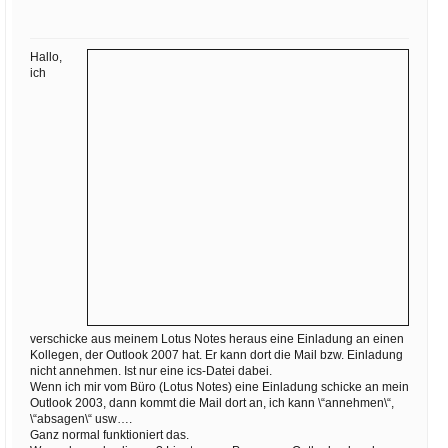
Ihre E-Mail
Adresse:
Hallo,
E-Mail
ich
E-Mail bestätigen
verschicke aus meinem Lotus Notes heraus eine Einladung an einen
Kollegen, der Outlook 2007 hat. Er kann dort die Mail bzw. Einladung
nicht annehmen. Ist nur eine ics-Datei dabei.
Wenn ich mir vom Büro (Lotus Notes) eine Einladung schicke an mein
Outlook 2003, dann kommt die Mail dort an, ich kann \“annehmen\“,
\“absagen\“ usw….
Ganz normal funktioniert das.