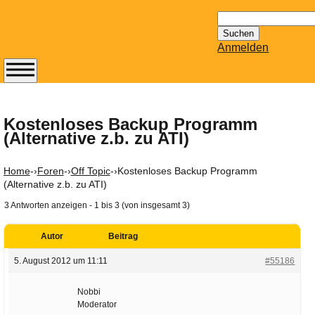
Suchen
nach:
Anmelden
Abonnieren Sie den
14-tägig
erscheinenden
Kostenloses Backup Programm
(Alternative z.b. zu ATI)
Newsletter von
Mailhilfe.de
kostenlos.
Home
-›
Foren
-›
Off Topic
-›
Kostenloses Backup Programm
Der ständig aktuelle
(Alternative z.b. zu ATI)
Tipps zu Thema
3 Antworten anzeigen - 1 bis 3 (von insgesamt 3)
Email für Sie
bereithält!
Autor
Beitrag
Wie z.B. Outlook,
5. August 2012 um 11:11
#55186
GMail, Thunderbird
oder auch
Nobbi
KuNoMail, usw.
Moderator