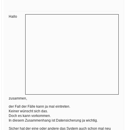
Ihre E-Mail
Adresse:
Hallo
E-Mail
E-Mail bestätigen
zusammen,
der Fall der Fälle kann ja mal eintreten.
Keiner wünscht sich das.
Doch es kann vorkommen.
In diesem Zusammenhang ist Datensicherung ja wichtig.
Sicher hat der eine oder andere das System auch schon mal neu