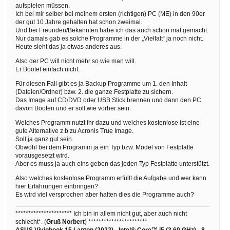
aufspielen müssen.
Ich bei mir selber bei meinem ersten (richtigen) PC (ME) in den 90er
der gut 10 Jahre gehalten hat schon zweimal.
Und bei Freunden/Bekannten habe ich das auch schon mal gemacht.
Nur damals gab es solche Programme in der „Vielfalt“ ja noch nicht.
Heute sieht das ja etwas anderes aus.
Also der PC will nicht mehr so wie man will.
Er Bootet einfach nicht.
Für diesen Fall gibt es ja Backup Programme um 1. den Inhalt
(Dateien/Ordner) bzw. 2. die ganze Festplatte zu sichern.
Das Image auf CD/DVD oder USB Stick brennen und dann den PC
davon Booten und er soll wie vorher sein.
Welches Programm nutzt ihr dazu und welches kostenlose ist eine
gute Alternative z.b zu Acronis True Image.
Soll ja ganz gut sein.
Obwohl bei dem Programm ja ein Typ bzw. Model von Festplatte
vorausgesetzt wird.
Aber es muss ja auch eins geben das jeden Typ Festplatte unterstützt.
Also welches kostenlose Programm erfüllt die Aufgabe und wer kann
hier Erfahrungen einbringen?
Es wird viel versprochen aber halten dies die Programme auch?
********************** Ich bin in allem nicht gut, aber auch nicht
schlecht*. (
Gruß Norbert
) ***********************
ASUS Viviobook 15 Laptop (2022) - Intel® Core™ i5 (3,60 GHz) - 8