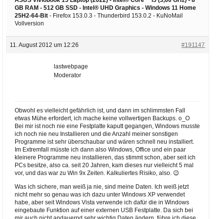
GB RAM - 512 GB SSD - Intel® UHD Graphics -
Windows 11 Home
25H2-64-Bit
- Firefox 153.0.3 - Thunderbird 153.0.2 - KuNoMail
Vollversion
11. August 2012 um 12:26
#191147
lastwebpage
Moderator
Obwohl es vielleicht gefährlich ist, und dann im schlimmsten Fall
etwas Mühe erfordert, ich mache keine vollwertigen Backups. o_O
Bei mir ist noch nie eine Festplatte kaputt gegangen, Windows musste
ich noch nie neu Installieren und die Anzahl meiner sonstigen
Programme ist sehr überschaubar und wären schnell neu installiert.
Im Extremfall müsste ich dann also Windows, Office und ein paar
kleinere Programme neu installieren, das stimmt schon, aber seit ich
PCs besitze, also ca. seit 20 Jahren, kam dieses nur vielleicht 5 mal
vor, und das war zu Win 9x Zeiten. Kalkuliertes Risiko, also. 😉
Was ich sichere, man weiß ja nie, sind meine Daten. Ich weiß jetzt
nicht mehr so genau was ich dazu unter Windows XP verwendet
habe, aber seit Windows Vista verwende ich dafür die in Windows
eingebaute Funktion auf einer externen USB Festplatte. Da sich bei
mir auch nicht andauernd sehr wichtig Daten ändern, führe ich diese