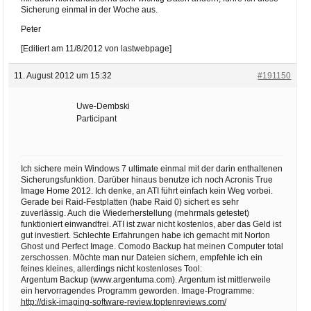
Sicherung einmal in der Woche aus.
Peter
[Editiert am 11/8/2012 von lastwebpage]
11. August 2012 um 15:32
#191150
Uwe-Dembski
Participant
Ich sichere mein Windows 7 ultimate einmal mit der darin enthaltenen
Sicherungsfunktion. Darüber hinaus benutze ich noch Acronis True
Image Home 2012. Ich denke, an ATI führt einfach kein Weg vorbei.
Gerade bei Raid-Festplatten (habe Raid 0) sichert es sehr
zuverlässig. Auch die Wiederherstellung (mehrmals getestet)
funktioniert einwandfrei. ATI ist zwar nicht kostenlos, aber das Geld ist
gut investiert. Schlechte Erfahrungen habe ich gemacht mit Norton
Ghost und Perfect Image. Comodo Backup hat meinen Computer total
zerschossen. Möchte man nur Dateien sichern, empfehle ich ein
feines kleines, allerdings nicht kostenloses Tool:
Argentum Backup (www.argentuma.com). Argentum ist mittlerweile
ein hervorragendes Programm geworden. Image-Programme:
http://disk-imaging-software-review.toptenreviews.com/