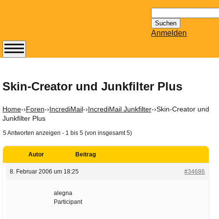
Suchen
nach:
Anmelden
Abonnieren Sie den
14-tägig
erscheinenden
Skin-Creator und Junkfilter Plus
Newsletter von
Mailhilfe.de
Home
-›
Foren
-›
IncrediMail
-›
IncrediMail Junkfilter
-›
Skin-Creator und
kostenlos.
Junkfilter Plus
Der ständig aktuelle
5 Antworten anzeigen - 1 bis 5 (von insgesamt 5)
Tipps zu Thema
Email für Sie
Autor
Beitrag
bereithält!
8. Februar 2006 um 18:25
#34686
Wie z.B. Outlook,
GMail, Thunderbird
alegna
oder auch
Participant
KuNoMail, usw.