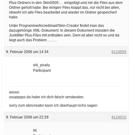
Plus-Ordners in den Skin0000-… eingefügt und mir die Files aus dem
Ordner geholt habe. Bei einigen Files klappt das, nur nicht bei allen,
obwohl ich alle Files bearbeitet und wieder im Ordner gespeichert
habe.
Unter Programme/Incredimail/Skin-Creator findet man das
dazugehörige XML-Dokument. In diesem Dokument müssten die
Junkfilter Plus-Files mit enthalten sein. Dem ist aber nicht so und da
liegt auch das Problem ……..
9. Februar 2006 um 14:34
#124859
elli_pirally
Participant
axooo
uuupppps da habe ich dich falsch verstanden.
sorry zum skincreator kann ich überhaupt nichs sagen
9. Februar 2006 um 22:29
#124910
lili