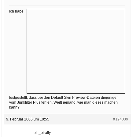
Ihre E-Mail
Adresse:
Ich habe
E-Mail
E-Mail bestätigen
festgestellt, dass bei den Default Skin Preview-Dateien diejenigen
vom Junkfilter Plus fehlen. Weiß jemand, wie man dieses machen
kann?
9. Februar 2006 um 10:55
#124839
elli_pirally