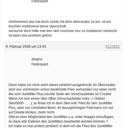
Participant
öööhmmmm das hat doch nichts mit dem skincreator zu tun. ist ein
bischen irreführend deine überschrift.
versuche doch bitte mal den skin nochmal neu zu instalieren vielleicht
ist dann das problem gelöst.
9. Februar 2006 um 13:44
#124852
alegna
Participant
Dann habe ich mich wohl etwas verkehrt ausgedrückt. Im Skincreator
sind von vornherein schon bestimmte Files vorhanden nur eben nicht
die vom Junkfilter Plus (rechte Seite der Vorschaubilder im Creator.
Wenn ich nun einen Skin öffne (Vorschaubilder links -> Ordner
Skin0000- …..), so finde ich in dem Skin evtl. Files für den Junkfilter
Plus, aber nur Unrelated Items. Im dazugehörigen Feld kann ich nur
auf Delete klicken, mehr nicht.
Gibt es eine Möglichkeit den Junkfilter u.a. unter Images einzufügen,
so dass alle Dateien des Junkfilters bearbeitet werden können.?
Ich habe es mal anders probiert, in dem ich die Files des Junkkfilter