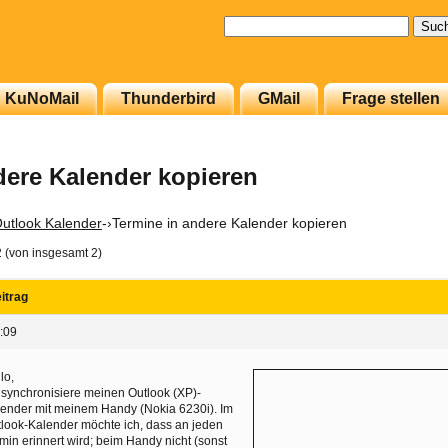
Suchen
nach:
KuNoMail
Thunderbird
GMail
Frage stellen
dere Kalender kopieren
utlook Kalender
-›
Termine in andere Kalender kopieren
2 (von insgesamt 2)
itrag
:09
lo,
 synchronisiere meinen Outlook (XP)-
ender mit meinem Handy (Nokia 6230i). Im
look-Kalender möchte ich, dass an jeden
min erinnert wird; beim Handy nicht (sonst