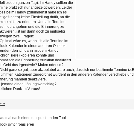
elt es den ganzen Tag). Im Handy sollten die
mine praktisch nur angezeigt werden. Leider
t es beim Handy (zumindenst habe ich es
ht gefunden) keine Einstellung dafür, an die
mine nicht zu erinnern. Und alle Termine
zeln durchgehen und die Erinnerung zu
ktivieren, ist mir dann doch zu mühselig
swegen zwei Fragen:
 Optimal wäre es, wenn ich alle Termine im
look-Kalender in einen anderen Outlook-
ender (den ich dann mit dem Handy
chronisiere) kopieren könnte und
omatisch die Erinnerungsfunktion deaktviert
d. Geht das irgendwie? Makro oder so?
 Nicht ganz so gut, aber akzeptabel wäre auch, dass ich nur bestimmte Termine (z.B
timmten Kategorien zugeordnet wurden) in den anderen Kalender verschiebe und 
nnerung manuell deaktiviere.
t jemand einen Lösungsvorschlag?
zlichen Dank im Voraus!
:12
au mal nach einen entsprechenden Tool:
look synchronisieren