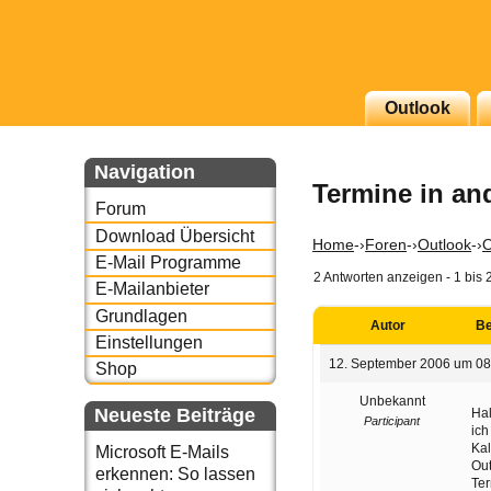
g erscheinenden Newsletter
Outlook
zu Thema Email für Sie
Navigation
Termine in an
underbird oder auch
Forum
Download Übersicht
Home
-›
Foren
-›
Outlook
-›
O
E-Mail Programme
2 Antworten anzeigen - 1 bis 
E-Mailanbieter
Grundlagen
Autor
Be
Einstellungen
12. September 2006 um 08
Shop
Unbekannt
Neueste Beiträge
Hal
Participant
ich
Kal
Microsoft E-Mails
Out
erkennen: So lassen
Ter