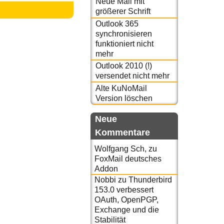
Neue Mail mit
größerer Schrift
Outlook 365
synchronisieren
funktioniert nicht
mehr
Outlook 2010 (!)
versendet nicht mehr
Alte KuNoMail
Version löschen
Neue
Kommentare
Wolfgang Sch,
zu
FoxMail deutsches
Addon
Nobbi
zu
Thunderbird
153.0 verbessert
OAuth, OpenPGP,
Exchange und die
Stabilität