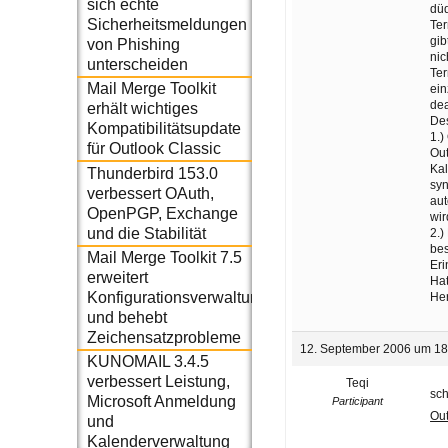
sich echte
düd
Sicherheitsmeldungen
Ter
gib
von Phishing
nic
unterscheiden
Ter
Mail Merge Toolkit
ein
dea
erhält wichtiges
De
Kompatibilitätsupdate
1.)
für Outlook Classic
Out
Kal
Thunderbird 153.0
syn
verbessert OAuth,
aut
OpenPGP, Exchange
wir
und die Stabilität
2.)
bes
Mail Merge Toolkit 7.5
Eri
erweitert
Ha
Konfigurationsverwaltung
Her
und behebt
Zeichensatzprobleme
12. September 2006 um 18
KUNOMAIL 3.4.5
verbessert Leistung,
Teqi
sch
Microsoft Anmeldung
Participant
Out
und
Kalenderverwaltung