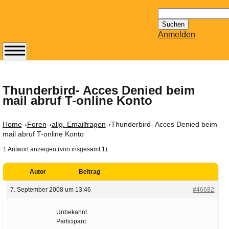
Suchen
nach:
Anmelden
Abonnieren Sie den
14-tägig
erscheinenden
Thunderbird- Acces Denied beim
mail abruf T-online Konto
Newsletter von
Mailhilfe.de
kostenlos.
Home
-›
Foren
-›
allg. Emailfragen
-›
Thunderbird- Acces Denied beim
Der ständig aktuelle
mail abruf T-online Konto
Tipps zu Thema
1 Antwort anzeigen (von insgesamt 1)
Email für Sie
bereithält!
Autor
Beitrag
Wie z.B. Outlook,
7. September 2008 um 13:46
#46682
GMail, Thunderbird
oder auch
Unbekannt
KuNoMail, usw.
Participant