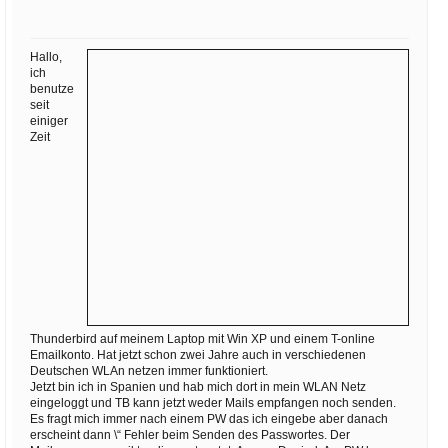
Ihre E-Mail
Adresse:
Hallo,
E-Mail
ich
benutze
seit
einiger
E-Mail bestätigen
Zeit
Thunderbird auf meinem Laptop mit Win XP und einem T-online
Emailkonto. Hat jetzt schon zwei Jahre auch in verschiedenen
Deutschen WLAn netzen immer funktioniert.
Jetzt bin ich in Spanien und hab mich dort in mein WLAN Netz
eingeloggt und TB kann jetzt weder Mails empfangen noch senden.
Es fragt mich immer nach einem PW das ich eingebe aber danach
erscheint dann \“ Fehler beim Senden des Passwortes. Der