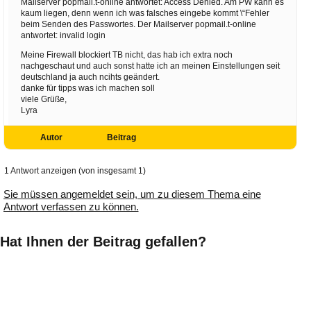
Mailserver popmail.t-online antwortet: Access Denied. Am PW kann es
kaum liegen, denn wenn ich was falsches eingebe kommt \“Fehler
beim Senden des Passwortes. Der Mailserver popmail.t-online
antwortet: invalid login
Meine Firewall blockiert TB nicht, das hab ich extra noch
nachgeschaut und auch sonst hatte ich an meinen Einstellungen seit
deutschland ja auch ncihts geändert.
danke für tipps was ich machen soll
viele Grüße,
Lyra
Autor
Beitrag
1 Antwort anzeigen (von insgesamt 1)
Sie müssen angemeldet sein, um zu diesem Thema eine
Antwort verfassen zu können.
Hat Ihnen der Beitrag gefallen?