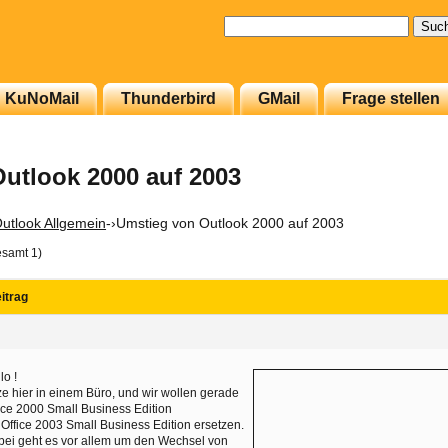
Suchen
nach:
KuNoMail
Thunderbird
GMail
Frage stellen
utlook 2000 auf 2003
utlook Allgemein
-›
Umstieg von Outlook 2000 auf 2003
esamt 1)
itrag
lo !
ze hier in einem Büro, und wir wollen gerade
ice 2000 Small Business Edition
 Office 2003 Small Business Edition ersetzen.
ei geht es vor allem um den Wechsel von