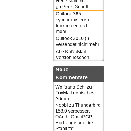
Neue Mail mit
größerer Schrift
Outlook 365
synchronisieren
funktioniert nicht
mehr
Outlook 2010 (!)
versendet nicht mehr
Alte KuNoMail
Version löschen
Neue
Kommentare
Wolfgang Sch,
zu
FoxMail deutsches
Addon
Nobbi
zu
Thunderbird
153.0 verbessert
OAuth, OpenPGP,
Exchange und die
Stabilität