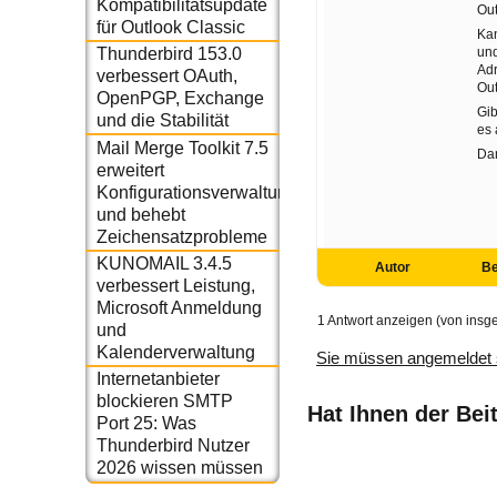
Kompatibilitätsupdate
Out
für Outlook Classic
Kan
und
Thunderbird 153.0
Adr
verbessert OAuth,
Ou
OpenPGP, Exchange
Gib
und die Stabilität
es
Mail Merge Toolkit 7.5
Dan
erweitert
Konfigurationsverwaltung
und behebt
Zeichensatzprobleme
KUNOMAIL 3.4.5
Autor
Be
verbessert Leistung,
Microsoft Anmeldung
1 Antwort anzeigen (von insg
und
Kalenderverwaltung
Sie müssen angemeldet 
Internetanbieter
blockieren SMTP
Hat Ihnen der Bei
Port 25: Was
Thunderbird Nutzer
2026 wissen müssen