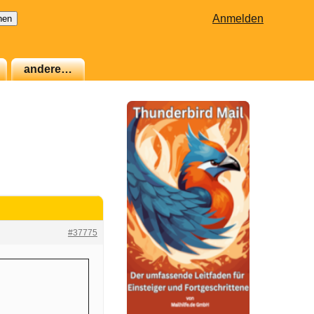
Anmelden
andere…
#37775