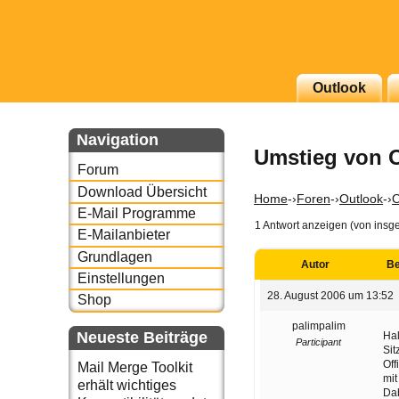
g erscheinenden Newsletter
Outlook
zu Thema Email für Sie
Navigation
Umstieg von O
underbird oder auch
Forum
Download Übersicht
Home
-›
Foren
-›
Outlook
-›
O
E-Mail Programme
1 Antwort anzeigen (von insg
E-Mailanbieter
Grundlagen
Autor
Be
Einstellungen
28. August 2006 um 13:52
Shop
palimpalim
Neueste Beiträge
Hal
Participant
Sit
Off
Mail Merge Toolkit
mit
erhält wichtiges
Dab