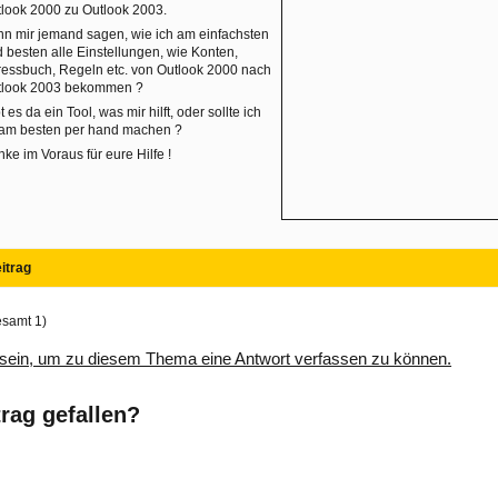
look 2000 zu Outlook 2003.
n mir jemand sagen, wie ich am einfachsten
 besten alle Einstellungen, wie Konten,
essbuch, Regeln etc. von Outlook 2000 nach
tlook 2003 bekommen ?
t es da ein Tool, was mir hilft, oder sollte ich
 am besten per hand machen ?
ke im Voraus für eure Hilfe !
itrag
esamt 1)
sein, um zu diesem Thema eine Antwort verfassen zu können.
trag gefallen?