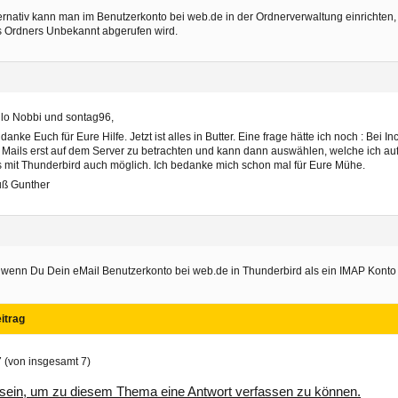
ernativ kann man im Benutzerkonto bei web.de in der Ordnerverwaltung einrichten,
 Ordners Unbekannt abgerufen wird.
lo Nobbi und sontag96,
 danke Euch für Eure Hilfe. Jetzt ist alles in Butter. Eine frage hätte ich noch : Bei I
 Mails erst auf dem Server zu betrachten und kann dann auswählen, welche ich auf
 mit Thunderbird auch möglich. Ich bedanke mich schon mal für Eure Mühe.
uß Gunther
 wenn Du Dein eMail Benutzerkonto bei web.de in Thunderbird als ein IMAP Konto e
itrag
7 (von insgesamt 7)
sein, um zu diesem Thema eine Antwort verfassen zu können.