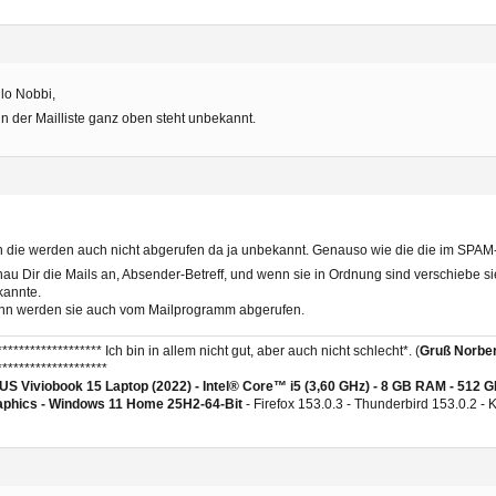
lo Nobbi,
 in der Mailliste ganz oben steht unbekannt.
 die werden auch nicht abgerufen da ja unbekannt. Genauso wie die die im SPAM
au Dir die Mails an, Absender-Betreff, und wenn sie in Ordnung sind verschiebe s
kannte.
nn werden sie auch vom Mailprogramm abgerufen.
******************* Ich bin in allem nicht gut, aber auch nicht schlecht*. (
Gruß Norber
********************
S Viviobook 15 Laptop (2022) - Intel® Core™ i5 (3,60 GHz) - 8 GB RAM - 512 
aphics -
Windows 11 Home 25H2-64-Bit
- Firefox 153.0.3 - Thunderbird 153.0.2 -