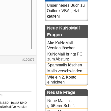
Unser neues Buch zu
Outlook VBA, jetzt
kaufen!
Neue KuNoMail
Fragen
Alte KuNoMail
Version löschen
KuNoMail bringt PC
zum Absturz
#190876
Spammails löschen
Mails verschwinden
Wie ein 2. Konto
einrichten
Neuste Frage
t
)
Neue Mail mit
GB SSD - Intel® UHD
größerer Schrift
 KuNoMail Vollversion