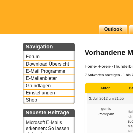
g erscheinenden Newsletter
Outlook
zu Thema Email für Sie
Navigation
Vorhandene Ma
underbird oder auch
Forum
Download Übersicht
Home
-›
Foren
-›
Thunderbi
E-Mail Programme
7 Antworten anzeigen - 1 bis 
E-Mailanbieter
Grundlagen
Autor
Be
Einstellungen
3. Juli 2012 um 21:55
Shop
guntis
Neueste Beiträge
Hal
Participant
ich
zug
Microsoft E-Mails
Mai
erkennen: So lassen
kan