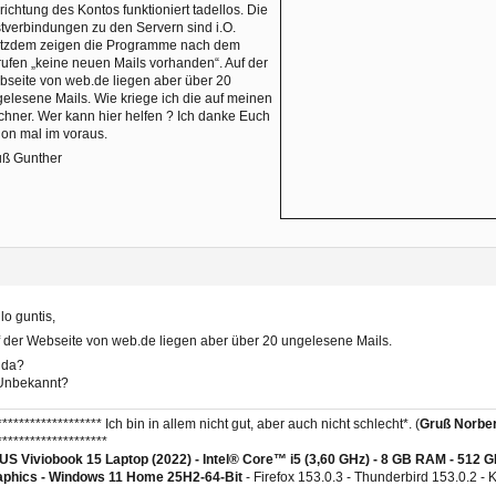
richtung des Kontos funktioniert tadellos. Die
tverbindungen zu den Servern sind i.O.
otzdem zeigen die Programme nach dem
ufen „keine neuen Mails vorhanden“. Auf der
seite von web.de liegen aber über 20
elesene Mails. Wie kriege ich die auf meinen
hner. Wer kann hier helfen ? Ich danke Euch
on mal im voraus.
uß Gunther
lo guntis,
 der Webseite von web.de liegen aber über 20 ungelesene Mails.
 da?
 Unbekannt?
******************* Ich bin in allem nicht gut, aber auch nicht schlecht*. (
Gruß Norber
********************
S Viviobook 15 Laptop (2022) - Intel® Core™ i5 (3,60 GHz) - 8 GB RAM - 512 
aphics -
Windows 11 Home 25H2-64-Bit
- Firefox 153.0.3 - Thunderbird 153.0.2 -