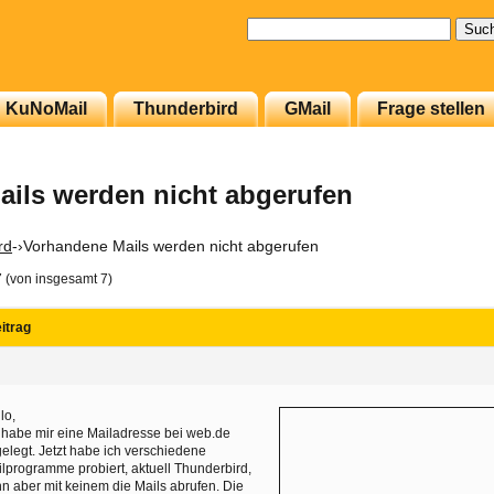
Suchen
nach:
KuNoMail
Thunderbird
GMail
Frage stellen
ils werden nicht abgerufen
rd
-›
Vorhandene Mails werden nicht abgerufen
7 (von insgesamt 7)
itrag
lo,
 habe mir eine Mailadresse bei web.de
elegt. Jetzt habe ich verschiedene
lprogramme probiert, aktuell Thunderbird,
n aber mit keinem die Mails abrufen. Die