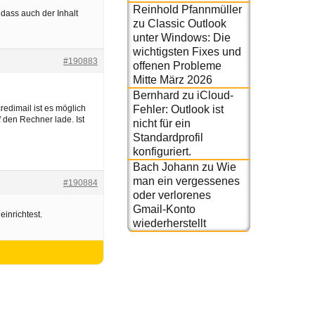
Reinhold Pfannmüller
 dass auch der Inhalt
zu
Classic Outlook
unter Windows: Die
wichtigsten Fixes und
#190883
offenen Probleme
Mitte März 2026
Bernhard
zu
iCloud-
ncredimail ist es möglich
Fehler: Outlook ist
 den Rechner lade. Ist
nicht für ein
Standardprofil
konfiguriert.
Bach Johann
zu
Wie
man ein vergessenes
#190884
oder verlorenes
Gmail-Konto
inrichtest.
wiederherstellt