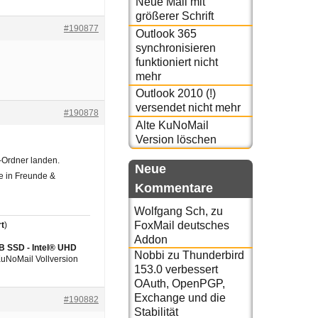
Neue Mail mit
größerer Schrift
#190877
Outlook 365
synchronisieren
funktioniert nicht
mehr
Outlook 2010 (!)
versendet nicht mehr
#190878
Alte KuNoMail
Version löschen
-Ordner landen.
Neue
ie in Freunde &
Kommentare
Wolfgang Sch,
zu
FoxMail deutsches
t
)
Addon
GB SSD - Intel® UHD
Nobbi
zu
Thunderbird
 KuNoMail Vollversion
153.0 verbessert
OAuth, OpenPGP,
Exchange und die
#190882
Stabilität