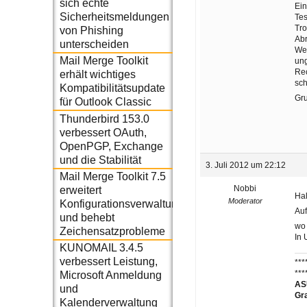
sich echte
Ein
Sicherheitsmeldungen
Tes
Tr
von Phishing
Abr
unterscheiden
Web
Mail Merge Toolkit
ung
Rec
erhält wichtiges
sch
Kompatibilitätsupdate
Gr
für Outlook Classic
Thunderbird 153.0
verbessert OAuth,
OpenPGP, Exchange
und die Stabilität
3. Juli 2012 um 22:12
Mail Merge Toolkit 7.5
Nobbi
erweitert
Hal
Moderator
Konfigurationsverwaltung
Auf
und behebt
wo
Zeichensatzprobleme
In
KUNOMAIL 3.4.5
verbessert Leistung,
***
***
Microsoft Anmeldung
ASU
und
Gr
Kalenderverwaltung