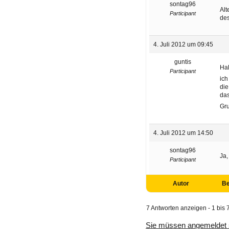
sontag96
Alt
Participant
des
4. Juli 2012 um 09:45
guntis
Hal
Participant
ich
die
das
Gr
4. Juli 2012 um 14:50
sontag96
Ja,
Participant
Autor
Be
7 Antworten anzeigen - 1 bis 
Sie müssen angemeldet 