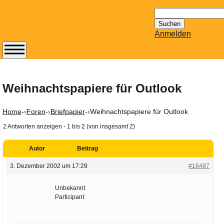
Suchen
nach:
Anmelden
Abonnieren Sie den
14-tägig
erscheinenden
Weihnachtspapiere für Outlook
Newsletter von
Mailhilfe.de
Home
-›
Foren
-›
Briefpapier
-›
Weihnachtspapiere für Outlook
kostenlos.
2 Antworten anzeigen - 1 bis 2 (von insgesamt 2)
Der ständig aktuelle
Tipps zu Thema
Autor
Beitrag
Email für Sie
bereithält!
3. Dezember 2002 um 17:29
#16487
Wie z.B. Outlook,
GMail, Thunderbird
Unbekannt
Participant
oder auch
KuNoMail, usw.