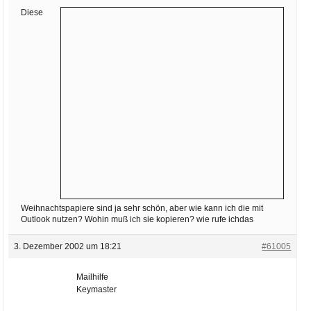
Ihre E-Mail
Diese
Adresse:
E-Mail
E-Mail bestätigen
Weihnachtspapiere sind ja sehr schön, aber wie kann ich die mit
Outlook nutzen? Wohin muß ich sie kopieren? wie rufe ichdas
3. Dezember 2002 um 18:21
#61005
Mailhilfe
Keymaster