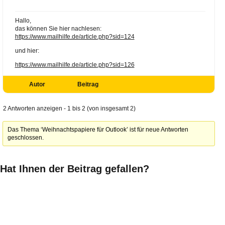
Hallo,
das können Sie hier nachlesen:
https://www.mailhilfe.de/article.php?sid=124
und hier:
https://www.mailhilfe.de/article.php?sid=126
Autor
Beitrag
2 Antworten anzeigen - 1 bis 2 (von insgesamt 2)
Das Thema ‘Weihnachtspapiere für Outlook’ ist für neue Antworten
geschlossen.
Hat Ihnen der Beitrag gefallen?