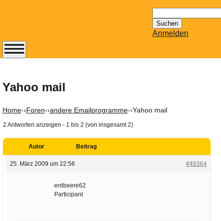
Suchen
nach:
Anmelden
Abonnieren Sie den
14-tägig
erscheinenden
Yahoo mail
Newsletter von
Mailhilfe.de
Home
-›
Foren
-›
andere Emailprogramme
-›
Yahoo mail
kostenlos.
2 Antworten anzeigen - 1 bis 2 (von insgesamt 2)
Der ständig aktuelle
Tipps zu Thema
Autor
Beitrag
Email für Sie
bereithält!
25. März 2009 um 22:56
#48364
Wie z.B. Outlook,
GMail, Thunderbird
erdbeere62
Participant
oder auch
KuNoMail, usw.