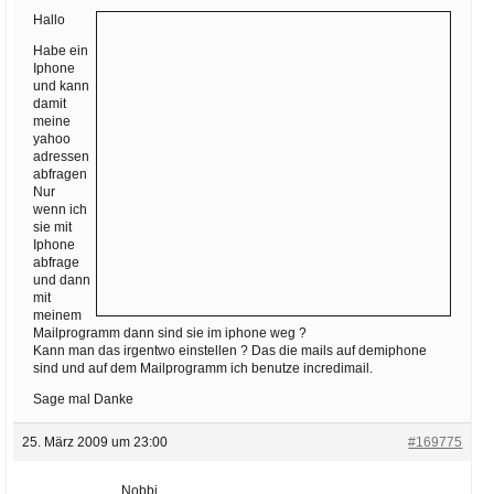
Ihre E-Mail
Hallo
Adresse:
Habe ein
E-Mail
Iphone
und kann
damit
meine
yahoo
E-Mail bestätigen
adressen
abfragen
Nur
wenn ich
sie mit
Iphone
abfrage
und dann
mit
meinem
Mailprogramm dann sind sie im iphone weg ?
Kann man das irgentwo einstellen ? Das die mails auf demiphone
sind und auf dem Mailprogramm ich benutze incredimail.
Sage mal Danke
25. März 2009 um 23:00
#169775
Nobbi