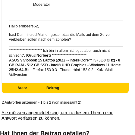
Moderator
Hallo erdbeere62,
hast Du in IncrediMail eingestellt das die Mails auf dem Server
verbleiben sollen nach dem abholen?
********************** Ich bin in allem nicht gut, aber auch nicht
schlecht*. (
Gruß Norbert
) ***********************
ASUS Viviobook 15 Laptop (2022) - Intel® Core™ i5 (3,60 GHz) - 8
GB RAM - 512 GB SSD - Intel® UHD Graphics -
Windows 11 Home
25H2-64-Bit
- Firefox 153.0.3 - Thunderbird 153.0.2 - KuNoMail
Vollversion
Autor
Beitrag
2 Antworten anzeigen - 1 bis 2 (von insgesamt 2)
Sie müssen angemeldet sein, um zu diesem Thema eine
Antwort verfassen zu können.
Hat Ihnen der Beitrag gefallen?