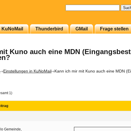
Suchen
nach:
KuNoMail
Thunderbird
GMail
Frage stellen
mit Kuno auch eine MDN (Eingangsbest
en?
L
-›
Einstellungen in KuNoMail
-›
Kann ich mir mit Kuno auch eine MDN (E
esamt 1)
itrag
llo Gemeinde,