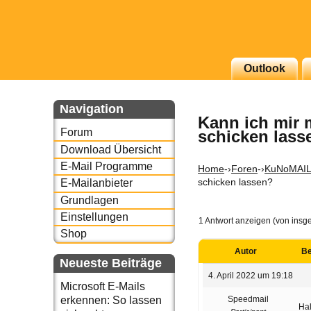
g erscheinenden Newsletter
Outlook
zu Thema Email für Sie
Navigation
Kann ich mir 
underbird oder auch
Forum
schicken lass
Download Übersicht
E-Mail Programme
Home
-›
Foren
-›
KuNoMAI
schicken lassen?
E-Mailanbieter
Grundlagen
Einstellungen
1 Antwort anzeigen (von insg
Shop
Autor
Be
Neueste Beiträge
4. April 2022 um 19:18
Microsoft E-Mails
Speedmail
erkennen: So lassen
Ha