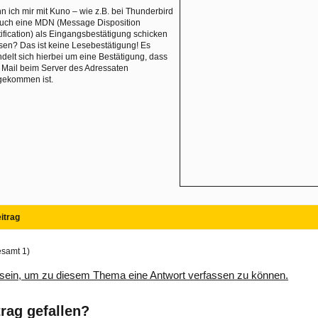
n ich mir mit Kuno – wie z.B. bei Thunderbird
auch eine MDN (Message Disposition
ification) als Eingangsbestätigung schicken
sen? Das ist keine Lesebestätigung! Es
delt sich hierbei um eine Bestätigung, dass
 Mail beim Server des Adressaten
gekommen ist.
itrag
esamt 1)
sein, um zu diesem Thema eine Antwort verfassen zu können.
trag gefallen?