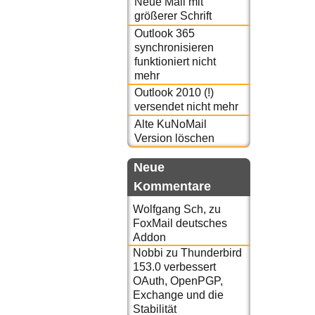
Neue Mail mit
größerer Schrift
Outlook 365
synchronisieren
funktioniert nicht
mehr
Outlook 2010 (!)
versendet nicht mehr
Alte KuNoMail
Version löschen
Neue
Kommentare
Wolfgang Sch,
zu
FoxMail deutsches
Addon
Nobbi
zu
Thunderbird
153.0 verbessert
OAuth, OpenPGP,
Exchange und die
Stabilität