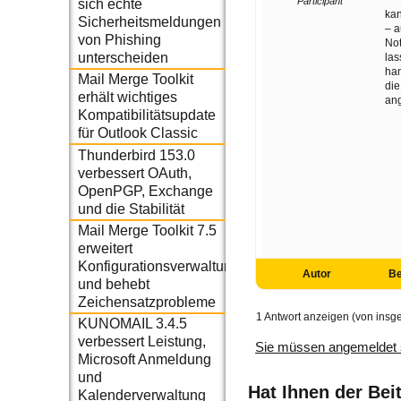
Participant
sich echte
kan
Sicherheitsmeldungen
– 
von Phishing
Not
unterscheiden
las
han
Mail Merge Toolkit
die
erhält wichtiges
an
Kompatibilitätsupdate
für Outlook Classic
Thunderbird 153.0
verbessert OAuth,
OpenPGP, Exchange
und die Stabilität
Mail Merge Toolkit 7.5
erweitert
Konfigurationsverwaltung
Autor
Be
und behebt
Zeichensatzprobleme
1 Antwort anzeigen (von insg
KUNOMAIL 3.4.5
verbessert Leistung,
Sie müssen angemeldet 
Microsoft Anmeldung
und
Hat Ihnen der Bei
Kalenderverwaltung