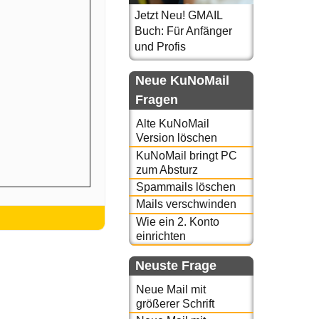
Jetzt Neu! GMAIL
Buch: Für Anfänger
und Profis
Neue KuNoMail
Fragen
Alte KuNoMail
Version löschen
KuNoMail bringt PC
zum Absturz
Spammails löschen
Mails verschwinden
Wie ein 2. Konto
einrichten
Neuste Frage
Neue Mail mit
größerer Schrift