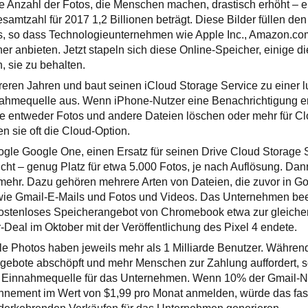
 Anzahl der Fotos, die Menschen machen, drastisch erhöht – 
samtzahl für 2017 1,2 Billionen beträgt. Diese Bilder füllen den
, so dass Technologieunternehmen wie Apple Inc., Amazon.co
her anbieten. Jetzt stapeln sich diese Online-Speicher, einige 
 sie zu behalten.
hreren Jahren und baut seinen iCloud Storage Service zu einer l
hmequelle aus. Wenn iPhone-Nutzer eine Benachrichtigung erh
sie entweder Fotos und andere Dateien löschen oder mehr für C
n sie oft die Cloud-Option.
ogle Google One, einen Ersatz für seinen Drive Cloud Storage S
ht – genug Platz für etwa 5.000 Fotos, je nach Auflösung. Dann
mehr. Dazu gehören mehrere Arten von Dateien, die zuvor in Go
wie Gmail-E-Mails und Fotos und Videos. Das Unternehmen be
ostenloses Speicherangebot von Chromebook etwa zur gleichen
-Deal im Oktober mit der Veröffentlichung des Pixel 4 endete.
le Photos haben jeweils mehr als 1 Milliarde Benutzer. Währe
gebote abschöpft und mehr Menschen zur Zahlung auffordert, sc
ue Einnahmequelle für das Unternehmen. Wenn 10% der Gmail-Nu
ement im Wert von $1,99 pro Monat anmelden, würde das fast 