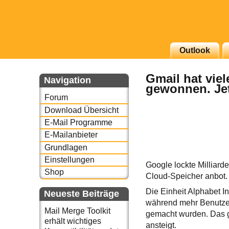
g erscheinenden Newsletter
Outlook
zu Thema Email für Sie
Gmail hat vie
Navigation
gewonnen. Jet
underbird oder auch
Forum
Download Übersicht
E-Mail Programme
E-Mailanbieter
Grundlagen
Einstellungen
Google lockte Milliard
Shop
Cloud-Speicher anbot. 
Die Einheit Alphabet I
Neueste Beiträge
während mehr Benutze
Mail Merge Toolkit
gemacht wurden. Das ge
erhält wichtiges
ansteigt.