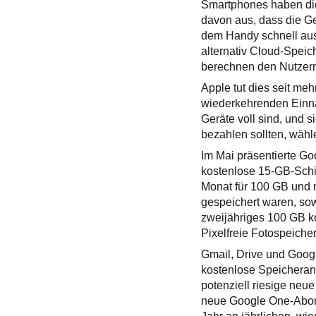
Smartphones haben die
davon aus, dass die Ge
dem Handy schnell aus
alternativ Cloud-Speic
berechnen den Nutzern,
Apple tut dies seit me
wiederkehrenden Einna
Geräte voll sind, und 
bezahlen sollten, wähle
Im Mai präsentierte Go
kostenlose 15-GB-Schic
Monat für 100 GB und 
gespeichert waren, so
zweijähriges 100 GB k
Pixelfreie Fotospeicher
Gmail, Drive und Goog
kostenlose Speicheran
potenziell riesige ne
neue Google One-Abonn