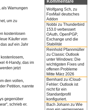
Kommentare
t, als Warnungen
Wolfgang Sch,
zu
FoxMail deutsches
Addon
net, um zu
Nobbi
zu
Thunderbird
153.0 verbessert
en kostenlosen
OAuth, OpenPGP,
 Neue Käufer von
Exchange und die
Stabilität
das auf ein Jahr
Reinhold Pfannmüller
zu
Classic Outlook
 kostenlosem,
unter Windows: Die
xel 4-Handy, das im
wichtigsten Fixes und
werden jetzt
offenen Probleme
Mitte März 2026
Bernhard
zu
iCloud-
um den vollen,
Fehler: Outlook ist
er Petition, nannte
nicht für ein
Standardprofil
dys gegenüber
konfiguriert.
ar“, schrieb er.
Bach Johann
zu
Wie
man ein vergessenes