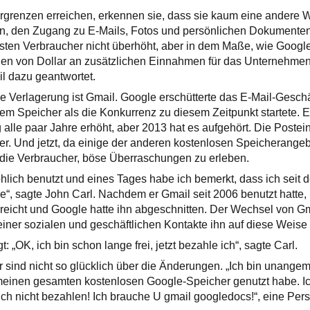
grenzen erreichen, erkennen sie, dass sie kaum eine andere W
en, den Zugang zu E-Mails, Fotos und persönlichen Dokumenten 
isten Verbraucher nicht überhöht, aber in dem Maße, wie Google
rden von Dollar an zusätzlichen Einnahmen für das Unternehme
il dazu geantwortet.
die Verlagerung ist Gmail. Google erschütterte das E-Mail-Gesch
sem Speicher als die Konkurrenz zu diesem Zeitpunkt startete. E
lle paar Jahre erhöht, aber 2013 hat es aufgehört. Die Poste
der. Und jetzt, da einige der anderen kostenlosen Speicherang
die Verbraucher, böse Überraschungen zu erleben.
öhlich benutzt und eines Tages habe ich bemerkt, dass ich seit 
e“, sagte John Carl. Nachdem er Gmail seit 2006 benutzt hatte, 
reicht und Google hatte ihn abgeschnitten. Der Wechsel von G
seiner sozialen und geschäftlichen Kontakte ihn auf diese Weise
: „OK, ich bin schon lange frei, jetzt bezahle ich“, sagte Carl.
sind nicht so glücklich über die Änderungen. „Ich bin unangem
 meinen gesamten kostenlosen Google-Speicher genutzt habe. Ic
ich nicht bezahlen! Ich brauche U gmail googledocs!“, eine Pers