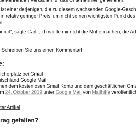
iederkehrenden Verkäufen für das Unternehmen generieren.
, ist einer derjenigen, die zu diesem wachsenden Google-Geschä
in relativ geringer Preis, um nicht seinen wichtigsten Punkt des
n.
oniert“, sagte Carl. „Ich wollte mir nicht die Mühe machen, die A
 Schreiben Sie uns einen Kommentar!
e:
icherplatz bei Gmail
eutschland Google Mail
hen dem kostenlosen Gmail Konto und dem geschäftlichen Gma
 am
24. Oktober 2019
unter
Google Mail
von
Mailhilfe
veröffentlich
er Artikel
trag gefallen?