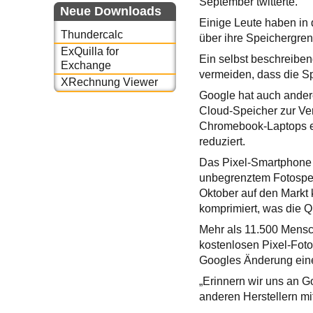
September twitterte.
Neue Downloads
Einige Leute haben in 
Thundercalc
über ihre Speichergren
ExQuilla for
Ein selbst beschreiben
Exchange
vermeiden, dass die S
XRechnung Viewer
Google hat auch ander
Cloud-Speicher zur Ver
Chromebook-Laptops er
reduziert.
Das Pixel-Smartphone 
unbegrenztem Fotospei
Oktober auf den Markt 
komprimiert, was die Qu
Mehr als 11.500 Mensch
kostenlosen Pixel-Foto
Googles Änderung eine
„Erinnern wir uns an 
anderen Herstellern mit