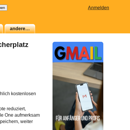
Anmelden
andere…
cherplatz
chlich kostenlosen
te reduziert,
gle One aufmerksam
peichern, weiter