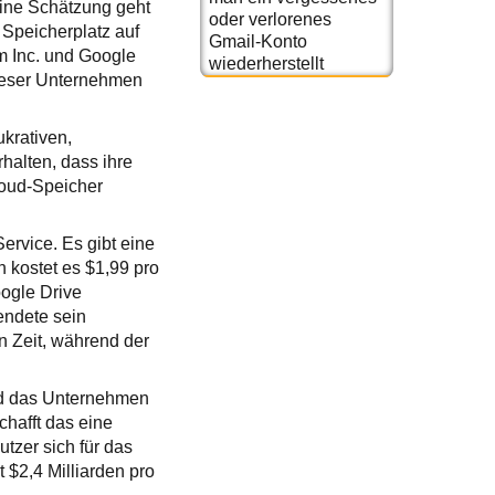
eine Schätzung geht
oder verlorenes
 Speicherplatz auf
Gmail-Konto
m Inc. und Google
wiederherstellt
dieser Unternehmen
ukrativen,
alten, dass ihre
loud-Speicher
ervice. Es gibt eine
 kostet es $1,99 pro
ogle Drive
endete sein
 Zeit, während der
nd das Unternehmen
hafft das eine
tzer sich für das
$2,4 Milliarden pro