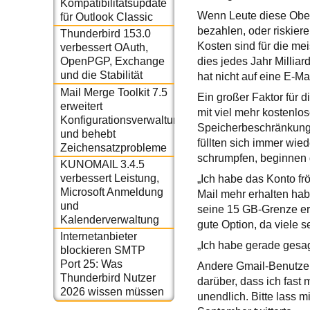
Kompatibilitätsupdate
Wenn Leute diese Ober
für Outlook Classic
bezahlen, oder riskier
Thunderbird 153.0
Kosten sind für die me
verbessert OAuth,
dies jedes Jahr Millia
OpenPGP, Exchange
und die Stabilität
hat nicht auf eine E-Ma
Mail Merge Toolkit 7.5
Ein großer Faktor für 
erweitert
mit viel mehr kostenlo
Konfigurationsverwaltung
Speicherbeschränkung a
und behebt
füllten sich immer wie
Zeichensatzprobleme
schrumpfen, beginnen 
KUNOMAIL 3.4.5
verbessert Leistung,
„Ich habe das Konto fr
Microsoft Anmeldung
Mail mehr erhalten hab
und
seine 15 GB-Grenze er
Kalenderverwaltung
gute Option, da viele 
Internetanbieter
„Ich habe gerade gesagt
blockieren SMTP
Port 25: Was
Andere Gmail-Benutzer 
Thunderbird Nutzer
darüber, dass ich fast
2026 wissen müssen
unendlich. Bitte lass m