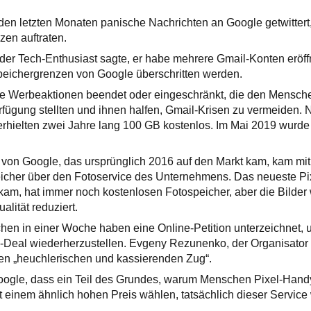
den letzten Monaten panische Nachrichten an Google getwitter
zen auftraten.
der Tech-Enthusiast sagte, er habe mehrere Gmail-Konten eröff
peichergrenzen von Google überschritten werden.
e Werbeaktionen beendet oder eingeschränkt, die den Mensch
fügung stellten und ihnen halfen, Gmail-Krisen zu vermeiden.
hielten zwei Jahre lang 100 GB kostenlos. Im Mai 2019 wurde 
von Google, das ursprünglich 2016 auf den Markt kam, kam mit
cher über den Fotoservice des Unternehmens. Das neueste Pi
kam, hat immer noch kostenlosen Fotospeicher, aber die Bilder 
alität reduziert.
en in einer Woche haben eine Online-Petition unterzeichnet, 
-Deal wiederherzustellen. Evgeny Rezunenko, der Organisator d
n „heuchlerischen und kassierenden Zug“.
Google, dass ein Teil des Grundes, warum Menschen Pixel-Han
 einem ähnlich hohen Preis wählen, tatsächlich dieser Service w