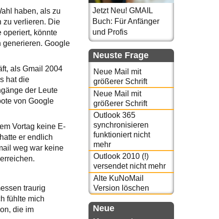
Jetzt Neu! GMAIL
ahl haben, als zu
Buch: Für Anfänger
zu verlieren. Die
und Profis
 operiert, könnte
n generieren. Google
Neuste Frage
äft, als Gmail 2004
Neue Mail mit
s hat die
größerer Schrift
ingänge der Leute
Neue Mail mit
ebote von Google
größerer Schrift
Outlook 365
synchronisieren
dem Vortag keine E-
funktioniert nicht
hatte er endlich
mehr
mail weg war keine
Outlook 2010 (!)
 erreichen.
versendet nicht mehr
Alte KuNoMail
Version löschen
essen traurig
h fühlte mich
Neue
on, die im