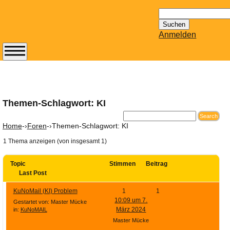
Suchen
nach:
Anmelden
Abonnieren Sie den
14-tägig
erscheinenden
Newsletter von
Themen-Schlagwort: KI
Mailhilfe.de
kostenlos.
Home
-›
Foren
-›
Themen-Schlagwort: KI
Der ständig aktuelle
1 Thema anzeigen (von insgesamt 1)
Tipps zu Thema
Email für Sie
Topic
Stimmen
Beitrag
bereithält!
Last Post
Wie z.B. Outlook,
KuNoMail (KI) Problem
1
1
GMail, Thunderbird
10:09 um 7.
Gestartet von: Master Mücke
oder auch
März 2024
in:
KuNoMAIL
KuNoMail, usw.
Master Mücke