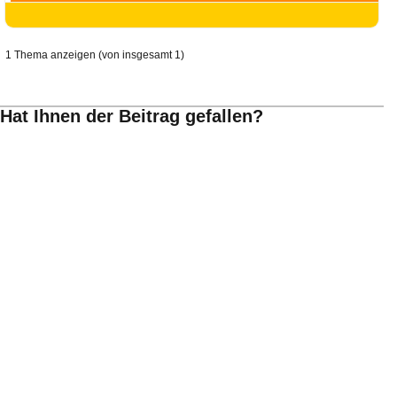
Ihre E-Mail
Adresse:
E-Mail
1 Thema anzeigen (von insgesamt 1)
E-Mail bestätigen
Hat Ihnen der Beitrag gefallen?