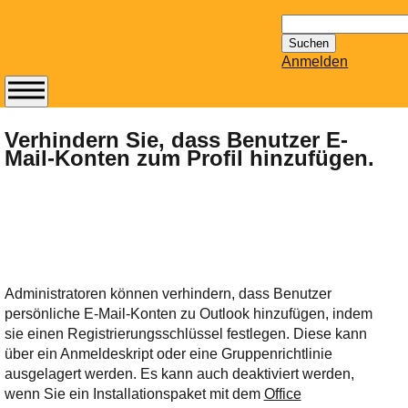
Suchen
nach:
Anmelden
Abonnieren Sie den
14-tägig
Verhindern Sie, dass Benutzer E-
Mail-Konten zum Profil hinzufügen.
erscheinenden
Newsletter von
Mailhilfe.de
kostenlos.
Der ständig aktuelle
Tipps zu Thema
Email für Sie
Administratoren können verhindern, dass Benutzer
bereithält!
persönliche E-Mail-Konten zu Outlook hinzufügen, indem
Wie z.B. Outlook,
sie einen Registrierungsschlüssel festlegen. Diese kann
GMail, Thunderbird
über ein Anmeldeskript oder eine Gruppenrichtlinie
oder auch
ausgelagert werden. Es kann auch deaktiviert werden,
KuNoMail, usw.
wenn Sie ein Installationspaket mit dem
Office