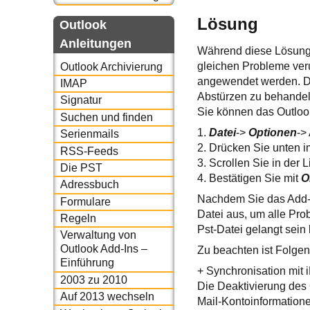
Lösung
Outlook
Anleitungen
Während diese Lösung 
gleichen Probleme ver
Outlook Archivierung
angewendet werden. Da
IMAP
Abstürzen zu behandel
Signatur
Sie können das Outlook
Suchen und finden
1.
Datei
->
Optionen
->
Serienmails
2. Drücken Sie unten i
RSS-Feeds
3. Scrollen Sie in der 
Die PST
4. Bestätigen Sie mit
O
Adressbuch
Nachdem Sie das Add-I
Formulare
Datei aus, um alle Pro
Regeln
Pst-Datei gelangt sein
Verwaltung von
Outlook Add-Ins –
Zu beachten ist Folge
Einführung
+ Synchronisation mit
2003 zu 2010
Die Deaktivierung des 
Auf 2013 wechseln
Mail-Kontoinformatione