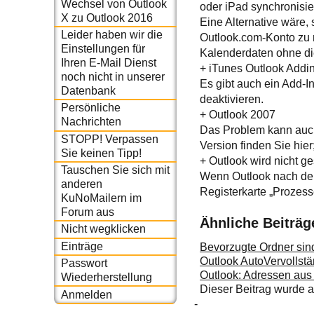
Wechsel von Outlook
oder iPad synchronisi
X zu Outlook 2016
Eine Alternative wäre,
Leider haben wir die
Outlook.com-Konto zu n
Einstellungen für
Kalenderdaten ohne di
Ihren E-Mail Dienst
+ iTunes Outlook Addi
noch nicht in unserer
Es gibt auch ein Add-I
Datenbank
deaktivieren.
Persönliche
+ Outlook 2007
Nachrichten
Das Problem kann auch
STOPP! Verpassen
Version finden Sie hier
Sie keinen Tipp!
+ Outlook wird nicht g
Tauschen Sie sich mit
Wenn Outlook nach dem 
anderen
Registerkarte „Prozes
KuNoMailern im
Forum aus
Ähnliche Beiträg
Nicht wegklicken
Einträge
Bevorzugte Ordner sin
Outlook AutoVervollst
Passwort
Outlook: Adressen aus
Wiederherstellung
Dieser Beitrag wurde
Anmelden
-