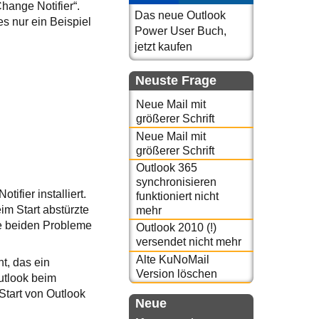
hange Notifier“.
Das neue Outlook
s nur ein Beispiel
Power User Buch,
jetzt kaufen
Neuste Frage
Neue Mail mit
größerer Schrift
Neue Mail mit
größerer Schrift
Outlook 365
synchronisieren
ifier installiert.
funktioniert nicht
im Start abstürzte
mehr
se beiden Probleme
Outlook 2010 (!)
versendet nicht mehr
Alte KuNoMail
t, das ein
Version löschen
utlook beim
Start von Outlook
Neue