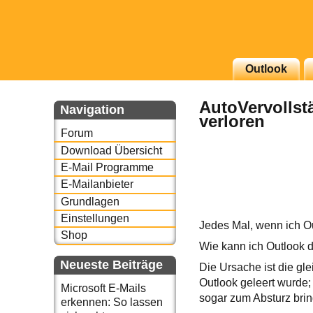
g erscheinenden Newsletter
Outlook
zu Thema Email für Sie
AutoVervollst
Navigation
verloren
underbird oder auch
Forum
Download Übersicht
E-Mail Programme
E-Mailanbieter
Grundlagen
Einstellungen
Jedes Mal, wenn ich Ou
Shop
Wie kann ich Outlook 
Neueste Beiträge
Die Ursache ist die gl
Outlook geleert wurde
Microsoft E-Mails
sogar zum Absturz brin
erkennen: So lassen