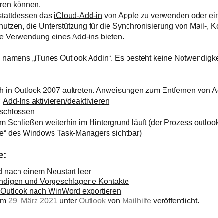
eren können.
 stattdessen das
iCloud-Add-in
von Apple zu verwenden oder ei
utzen, die Unterstützung für die Synchronisierung von Mail-, K
e Verwendung eines Add-ins bieten.
n
n namens „iTunes Outlook Addin“. Es besteht keine Notwendigkei
 in Outlook 2007 auftreten. Anweisungen zum Entfernen von Ad
;
Add-Ins aktivieren/deaktivieren
eschlossen
Schließen weiterhin im Hintergrund läuft (der Prozess outlook.
se“ des Windows Task-Managers sichtbar)
e:
d nach einem Neustart leer
ändigen und Vorgeschlagene Kontakte
 Outlook nach WinWord exportieren
 am
29. März 2021
unter
Outlook
von
Mailhilfe
veröffentlicht.