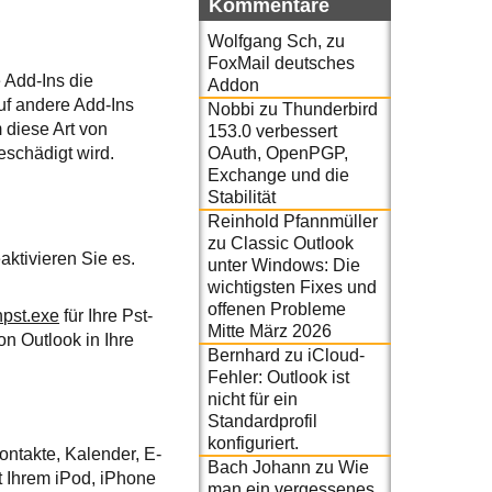
Kommentare
Wolfgang Sch,
zu
FoxMail deutsches
 Add-Ins die
Addon
uf andere Add-Ins
Nobbi
zu
Thunderbird
 diese Art von
153.0 verbessert
OAuth, OpenPGP,
schädigt wird.
Exchange und die
Stabilität
Reinhold Pfannmüller
zu
Classic Outlook
aktivieren Sie es.
unter Windows: Die
wichtigsten Fixes und
offenen Probleme
pst.exe
für Ihre Pst-
Mitte März 2026
n Outlook in Ihre
Bernhard
zu
iCloud-
Fehler: Outlook ist
nicht für ein
Standardprofil
konfiguriert.
ontakte, Kalender, E-
Bach Johann
zu
Wie
t Ihrem iPod, iPhone
man ein vergessenes