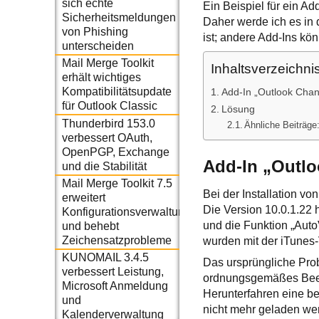
sich echte
Ein Beispiel für ein Ad
Sicherheitsmeldungen
Daher werde ich es in 
von Phishing
ist; andere Add-Ins kö
unterscheiden
Mail Merge Toolkit
Inhaltsverzeichni
erhält wichtiges
Kompatibilitätsupdate
Add-In „Outlook Chang
für Outlook Classic
Lösung
Thunderbird 153.0
Ähnliche Beiträge
verbessert OAuth,
OpenPGP, Exchange
Add-In „Outlo
und die Stabilität
Mail Merge Toolkit 7.5
Bei der Installation vo
erweitert
Die Version 10.0.1.22 
Konfigurationsverwaltung
und die Funktion „Auto
und behebt
Zeichensatzprobleme
wurden mit der iTunes
KUNOMAIL 3.4.5
Das ursprüngliche Prob
verbessert Leistung,
ordnungsgemäßes Beend
Microsoft Anmeldung
Herunterfahren eine be
und
nicht mehr geladen we
Kalenderverwaltung