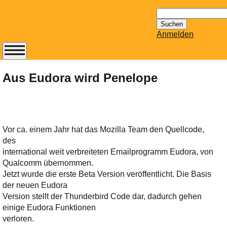
Suchen
nach:
Anmelden
Abonnieren Sie den
14-tägig
Aus Eudora wird Penelope
erscheinenden
Newsletter von
Mailhilfe.de
kostenlos.
Vor ca. einem Jahr hat das Mozilla Team den Quellcode,
Der ständig aktuelle
des
Tipps zu Thema
international weit verbreiteten Emailprogramm Eudora, von
Email für Sie
Qualcomm übernommen.
bereithält!
Jetzt wurde die erste Beta Version veröffentlicht. Die Basis
Wie z.B. Outlook,
der neuen Eudora
GMail, Thunderbird
Version stellt der Thunderbird Code dar, dadurch gehen
oder auch
einige Eudora Funktionen
KuNoMail, usw.
verloren.