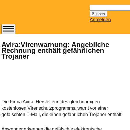
Suchen
nach:
Anmelden
Abonnieren Sie den
14-tägig
Avira:Virenwarnung: Angebliche
Rechnung enthält gefährlichen
erscheinenden
Trojaner
Newsletter von
Mailhilfe.de
kostenlos.
Der ständig aktuelle
Tipps zu Thema
Email für Sie
bereithält!
Die Firma Avira, Herstellerin des gleichnamigen
Wie z.B. Outlook,
kostenlosen Virenschutzprogramms, warnt vor einer
GMail, Thunderbird
gefälschten E-Mail, die einen gefährlichen Trojaner enthält.
oder auch
KuNoMail, usw.
Anwender erkennen die gefälschte elektronische