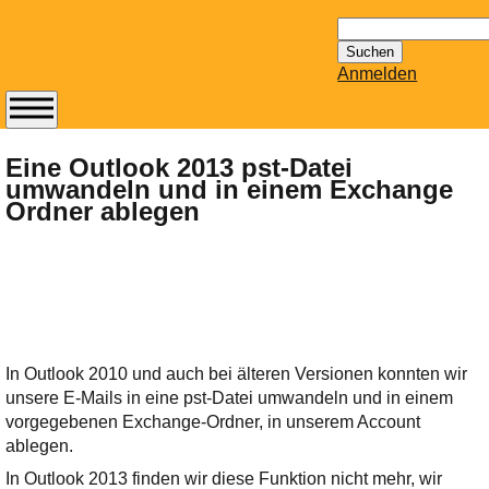
Suchen
nach:
Anmelden
Abonnieren Sie den
14-tägig
Eine Outlook 2013 pst-Datei
umwandeln und in einem Exchange
erscheinenden
Ordner ablegen
Newsletter von
Mailhilfe.de
kostenlos.
Der ständig aktuelle
Tipps zu Thema
Email für Sie
bereithält!
In Outlook 2010 und auch bei älteren Versionen konnten wir
Wie z.B. Outlook,
unsere E-Mails in eine pst-Datei umwandeln und in einem
GMail, Thunderbird
vorgegebenen Exchange-Ordner, in unserem Account
oder auch
ablegen.
KuNoMail, usw.
In Outlook 2013 finden wir diese Funktion nicht mehr, wir