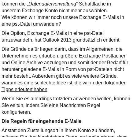
Ihre E-Mail
können die „
Datendateiverwaltung
“ Schaltfläche in
Adresse:
unserem Exchange Konto nicht mehr auswählen.
Wie können wir immer noch unsere Exchange E-Mails in
E-Mail
eine pst-Datei umwandeln?
Die Option, Exchange E-Mails in eine pst-Datei
E-Mail bestätigen
umzuwandeln, hat Outlook 2013 grundsätzlich entfernt.
Die Gründe dafür liegen darin, dass im Allgemeinen, die
Unternehmen es erlauben, größere Exchange Postfächer
und Online Archive anzulegen und somit der der Bedarf für
herunter geladene E-Mails in Form von pst-Dateien nicht
mehr besteht. Außerdem gibt es viele weitere Gründe,
warum es eine schlechte Idee ist,
die wir in den folgenden
Tipps erleutert haben
.
Wenn Sie es allerdings trotzdem anwenden wollen, können
Sie es tun, indem Sie eine Nachrichten Regel
konfigurieren.
Die Regeln für eingehende E-Mails
Anstatt den Zustellungsort in Ihrem Konto zu ändern,