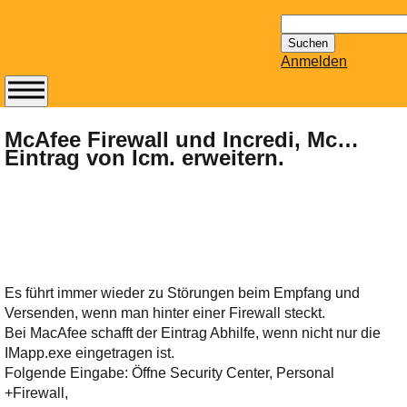
Suchen
nach:
Anmelden
Abonnieren Sie den
14-tägig
McAfee Firewall und Incredi, Mc…
Eintrag von Icm. erweitern.
erscheinenden
Newsletter von
Mailhilfe.de
kostenlos.
Der ständig aktuelle
Tipps zu Thema
Email für Sie
Es führt immer wieder zu Störungen beim Empfang und
bereithält!
Versenden, wenn man hinter einer Firewall steckt.
Wie z.B. Outlook,
Bei MacAfee schafft der Eintrag Abhilfe, wenn nicht nur die
GMail, Thunderbird
IMapp.exe eingetragen ist.
oder auch
Folgende Eingabe: Öffne Security Center, Personal
KuNoMail, usw.
+Firewall,