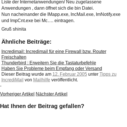
Ihre E-Mail
Liste der Internetanwendungen/ Neu zugelassene
Adresse:
Anwendungen , dann öffnet sich die bin Datei.
Nun nacheinander die IMapp.exe, IncMail.exe, ImNotify.exe
E-Mail
und ImpCnt.exe bei Mc…. eintragen.
Gruß shinita
E-Mail bestätigen
Ähnliche Beiträge:
Incredimail: Incredimail für eine Firewall bzw. Router
Freischalten
Thunderbird : Erweitern Sie die Tastaturbefehle
Haben Sie Probleme beim Empfang oder Versand
Dieser Beitrag wurde am
12. Februar 2005
unter
Tipps zu
IncrediMail
von
Mailhilfe
veröffentlicht.
-
Vorheriger Artikel
Nächster Artikel
Hat Ihnen der Beitrag gefallen?