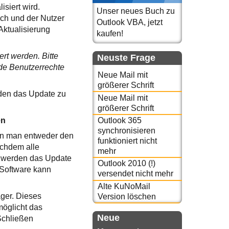
isiert wird.
Unser neues Buch zu
ch und der Nutzer
Outlook VBA, jetzt
 Aktualisierung
kaufen!
rt werden. Bitte
Neuste Frage
de Benutzerrechte
Neue Mail mit
größerer Schrift
rden das Update zu
Neue Mail mit
größerer Schrift
Outlook 365
en
synchronisieren
nn man entweder den
funktioniert nicht
chdem alle
mehr
t werden das Update
Outlook 2010 (!)
e Software kann
versendet nicht mehr
Alte KuNoMail
ger. Dieses
Version löschen
möglicht das
Neue
Schließen