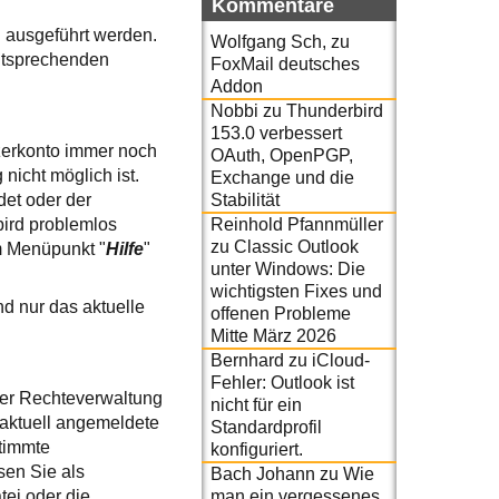
Kommentare
n ausgeführt werden.
Wolfgang Sch,
zu
ntsprechenden
FoxMail deutsches
Addon
Nobbi
zu
Thunderbird
153.0 verbessert
zerkonto immer noch
OAuth, OpenPGP,
 nicht möglich ist.
Exchange und die
Stabilität
et oder der
Reinhold Pfannmüller
bird problemlos
zu
Classic Outlook
m Menüpunkt "
Hilfe
"
unter Windows: Die
wichtigsten Fixes und
nd nur das aktuelle
offenen Probleme
Mitte März 2026
Bernhard
zu
iCloud-
Fehler: Outlook ist
er Rechteverwaltung
nicht für ein
 aktuell angemeldete
Standardprofil
timmte
konfiguriert.
en Sie als
Bach Johann
zu
Wie
man ein vergessenes
tei oder die