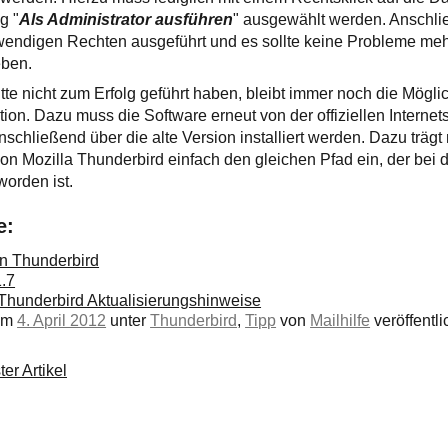
g "
Als Administrator ausführen
" ausgewählt werden. Anschli
endigen Rechten ausgeführt und es sollte keine Probleme me
eben.
itte nicht zum Erfolg geführt haben, bleibt immer noch die Möglic
ion. Dazu muss die Software erneut von der offiziellen Internets
schließend über die alte Version installiert werden. Dazu trä
von Mozilla Thunderbird einfach den gleichen Pfad ein, der bei 
worden ist.
e:
in Thunderbird
.7
 Thunderbird Aktualisierungshinweise
 am
4. April 2012
unter
Thunderbird
,
Tipp
von
Mailhilfe
veröffentli
er Artikel