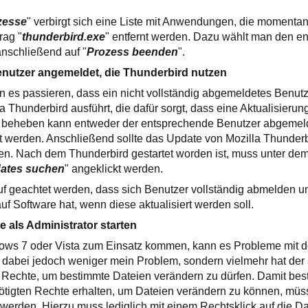
zesse
" verbirgt sich eine Liste mit Anwendungen, die momenta
rag "
thunderbird.exe
" entfernt werden. Dazu wählt man den e
anschließend auf "
Prozess beenden
".
enutzer angemeldet, die Thunderbird nutzen
n es passieren, dass ein nicht vollständig abgemeldetes Benut
a Thunderbird ausführt, die dafür sorgt, dass eine Aktualisierung
 beheben kann entweder der entsprechende Benutzer abgemeld
t werden. Anschließend sollte das Update von Mozilla Thunder
nen. Nach dem Thunderbird gestartet worden ist, muss unter de
ates suchen
" angeklickt werden.
auf geachtet werden, dass sich Benutzer vollständig abmelden u
uf Software hat, wenn diese aktualisiert werden soll.
 als Administrator starten
ws 7 oder Vista zum Einsatz kommen, kann es Probleme mit d
 dabei jedoch weniger mein Problem, sondern vielmehr hat der
 Rechte, um bestimmte Dateien verändern zu dürfen. Damit bes
igten Rechte erhalten, um Dateien verändern zu können, müss
 werden. Hierzu muss lediglich mit einem Rechtsklick auf die Da