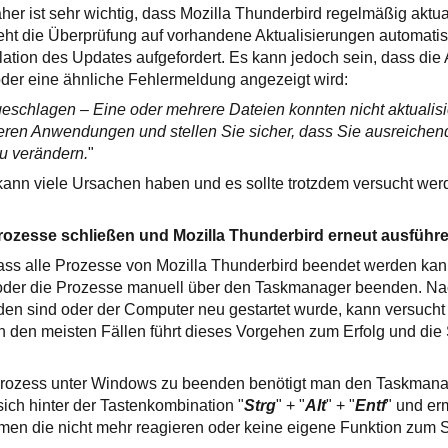
er ist sehr wichtig, dass Mozilla Thunderbird regelmäßig aktual
ht die Überprüfung auf vorhandene Aktualisierungen automatis
allation des Updates aufgefordert. Es kann jedoch sein, dass die
oder eine ähnliche Fehlermeldung angezeigt wird:
eschlagen – Eine oder mehrere Dateien konnten nicht aktualisie
deren Anwendungen und stellen Sie sicher, dass Sie ausreichen
u verändern.
"
ann viele Ursachen haben und es sollte trotzdem versucht we
Prozesse schließen und Mozilla Thunderbird erneut ausführ
ass alle Prozesse von Mozilla Thunderbird beendet werden ka
oder die Prozesse manuell über den Taskmanager beenden. Na
en sind oder der Computer neu gestartet wurde, kann versuch
. In den meisten Fällen führt dieses Vorgehen zum Erfolg und di
rozess unter Windows zu beenden benötigt man den Taskmana
 sich hinter der Tastenkombination "
Strg
" + "
Alt
" + "
Entf
" und er
n die nicht mehr reagieren oder keine eigene Funktion zum 