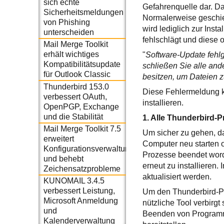
sich echte
Gefahrenquelle dar. Dah
Sicherheitsmeldungen
Normalerweise geschie
von Phishing
wird lediglich zur Inst
unterscheiden
fehlschlägt und diese 
Mail Merge Toolkit
erhält wichtiges
"
Software-Update fehlg
Kompatibilitätsupdate
schließen Sie alle an
für Outlook Classic
besitzen, um Dateien z
Thunderbird 153.0
Diese Fehlermeldung k
verbessert OAuth,
installieren.
OpenPGP, Exchange
und die Stabilität
1. Alle Thunderbird-
Mail Merge Toolkit 7.5
Um sicher zu gehen, d
erweitert
Computer neu starten 
Konfigurationsverwaltung
Prozesse beendet word
und behebt
erneut zu installieren
Zeichensatzprobleme
aktualisiert werden.
KUNOMAIL 3.4.5
verbessert Leistung,
Um den Thunderbird-P
Microsoft Anmeldung
nützliche Tool verbirgt
und
Beenden von Programme
Kalenderverwaltung