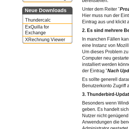
bereitstellen.
Unter dem Reiter "
Pro
Neue Downloads
Hier muss nun der Eint
Thundercalc
Eintrag aus und klickt 
ExQuilla for
2. Es sind mehrere B
Exchange
In manchen Fällen kan
XRechnung Viewer
eine Instanz von Mozill
Um dieses Problem zu
Computer neu gestarte
installiert werden kön
der Eintrag "
Nach Upd
Es sollte generell dar
Benutzerkonto Zugriff a
3. Thunderbird-Update
Besonders wenn Windo
geben. Es handelt sich
Nutzer nicht genügend
Anwendungen die benöt
Administrator gestartet