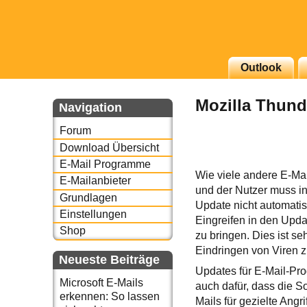
g erscheinenden Newsletter
Outlook
zu Thema Email für Sie
Mozilla Thund
Navigation
underbird oder auch
Forum
Download Übersicht
E-Mail Programme
Wie viele andere E-Mai
E-Mailanbieter
und der Nutzer muss in
Grundlagen
Update nicht automatisc
Einstellungen
Eingreifen in den Upd
Shop
zu bringen. Dies ist s
Eindringen von Viren z
Neueste Beiträge
Updates für E-Mail-Pro
Microsoft E-Mails
auch dafür, dass die S
erkennen: So lassen
Mails für gezielte Angr