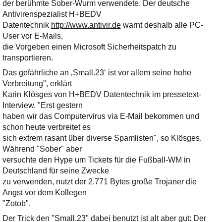
Ihre E-Mail
der berühmte Sober-Wurm verwendete. Der deutsche
Adresse:
Antivirenspezialist H+BEDV
Datentechnik
http://www.antivir.de
warnt deshalb alle PC-
E-Mail
User vor E-Mails,
die Vorgeben einen Microsoft Sicherheitspatch zu
transportieren.
E-Mail bestätigen
Das gefährliche an ‚Small.23‘ ist vor allem seine hohe
Verbreitung", erklärt
Karin Klösges von H+BEDV Datentechnik im pressetext-
Interview. "Erst gestern
haben wir das Computervirus via E-Mail bekommen und
schon heute verbreitet es
sich extrem rasant über diverse Spamlisten", so Klösges.
Während "Sober" aber
versuchte den Hype um Tickets für die Fußball-WM in
Deutschland für seine Zwecke
zu verwenden, nutzt der 2.771 Bytes große Trojaner die
Angst vor dem Kollegen
"Zotob".
Der Trick den "Small.23" dabei benutzt ist alt aber gut: Der