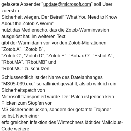
gefakete Absender "
update@microsoft.com
" soll User
zuerst in
Sicherheit wiegen. Der Betreff "What You Need to Know
About the Zotob.A Worm"
nutzt das Medienecho, das die Zotob-Wurminvasion
ausgelöst hat. Im weiteren Text
gibt der Wurm dann vor, vor den Zotob-Migrationen
"Zotob.A", "Zotob.B",
"Zotob.C", "Zotob.D", "Zotob.E", "Bobax.O", "Esbot.A",
"Rbot.MA", "Rbot.MB" und
"Rbot.MC" zu schützen.
Schlussendlich ist der Name des Dateianhanges
"MS05-039.exe" so raffiniert gewählt, als ob wirklich ein
Sicherheitspatch von
Microsoft transportiert würde. Der Patch ist jedoch kein
Flicken zum Stopfen von
MS-Sicherheitslücken, sondern der getarnte Trojaner
selbst. Nach einer
erfolgreichen Infektion des Wirtrechners lädt der Malicious-
Code weitere