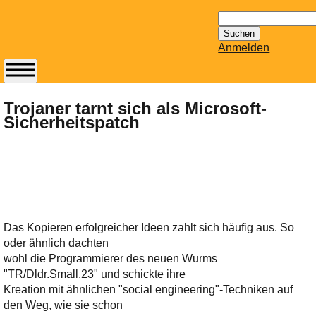
Suchen
nach:
Anmelden
Abonnieren Sie den
14-tägig
Trojaner tarnt sich als Microsoft-
Sicherheitspatch
erscheinenden
Newsletter von
Mailhilfe.de
kostenlos.
Der ständig aktuelle
Tipps zu Thema
Email für Sie
Das Kopieren erfolgreicher Ideen zahlt sich häufig aus. So
bereithält!
oder ähnlich dachten
Wie z.B. Outlook,
wohl die Programmierer des neuen Wurms
GMail, Thunderbird
"TR/Dldr.Small.23" und schickte ihre
oder auch
Kreation mit ähnlichen "social engineering"-Techniken auf
KuNoMail, usw.
den Weg, wie sie schon