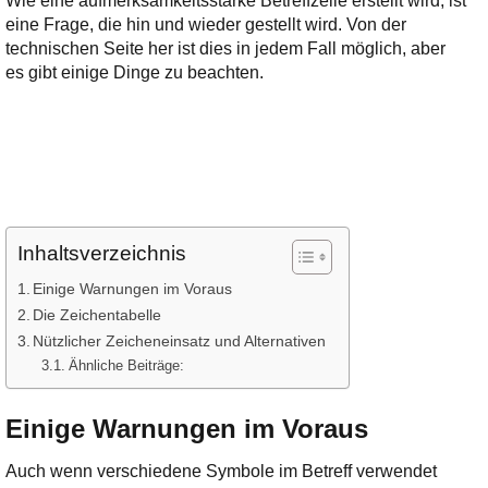
Wie eine aufmerksamkeitsstarke Betreffzeile erstellt wird, ist
Ihre E-Mail
eine Frage, die hin und wieder gestellt wird. Von der
Adresse:
technischen Seite her ist dies in jedem Fall möglich, aber
E-Mail
es gibt einige Dinge zu beachten.
E-Mail bestätigen
Inhaltsverzeichnis
Einige Warnungen im Voraus
Die Zeichentabelle
Nützlicher Zeicheneinsatz und Alternativen
Ähnliche Beiträge:
Einige Warnungen im Voraus
Auch wenn verschiedene Symbole im Betreff verwendet