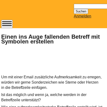
Suchen
nach:
Anmelden
Abonnieren Sie den
14-tägig
Einen ins Auge fallenden Betreff mit
Symbolen erstellen
erscheinenden
Newsletter von
Mailhilfe.de
kostenlos.
Der ständig aktuelle
Tipps zu Thema
Email für Sie
Um mit einer Email zusätzliche Aufmerksamkeit zu erregen,
bereithält!
würden wir gerne Sonderzeichen wie Sterne oder Herzen
Wie z.B. Outlook,
in die Betreffzeile einfügen.
GMail, Thunderbird
Ist das möglich und wenn ja, welche werden in der
oder auch
Betreffzeile unterstützt?
KuNoMail, usw.