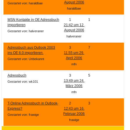
August 2006
Gestartet von: haraldbae
haraldbae
MSN Kontakte in OE Adressbuch
1
1
importieren
21:42 um 12.
August 2006
Gestartet von: halveraner
halveraner
Adressbuch aus Outlook 2003
3
7
ins OE 6.0 importieren.
11:55 um 29.
April 2006
Gestartet von: Unbekannt
mfn
Adressbuch
3
5
13:49 um 24.
Gestartet von: wk101
März 2006
mfn
T-Online Adressbuch in Outlook-
2
3
Express?
12:43 um 16.
Februar 2006
Gestartet von: frawige
frawige