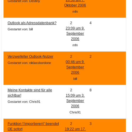
Ihre E-Mail
Gestartet von: Destiny
Oktober 2006
Adresse:
mfn
E-Mail
Outlook als Adressdatenbank?
2
4
23:09 um 9.
Gestartet von: bill
September
E-Mail bestätigen
2006
mfn
Verzweifelter Outlook-Nutzer
2
2
00:46 um 9.
Gestartet von: niklassbordone
September
2006
bill
Meine Kontakte sind für alle
2
8
sichtbar!
15:09 um 3.
September
Gestartet von: Chris91
2006
Chris91
Funktion \“importieren\“ beendet
2
3
OE sofort
19:22 um 17.