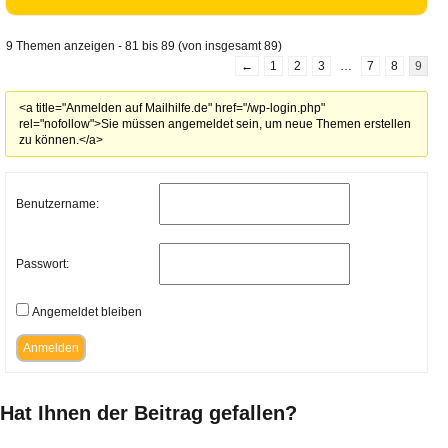
9 Themen anzeigen - 81 bis 89 (von insgesamt 89)
←
1
2
3
…
7
8
9
<a title="Anmelden auf Mailhilfe.de" href="/wp-login.php"
rel="nofollow">Sie müssen angemeldet sein, um neue Themen erstellen
zu können.</a>
Benutzername:
Passwort:
Angemeldet bleiben
Anmelden
Hat Ihnen der Beitrag gefallen?