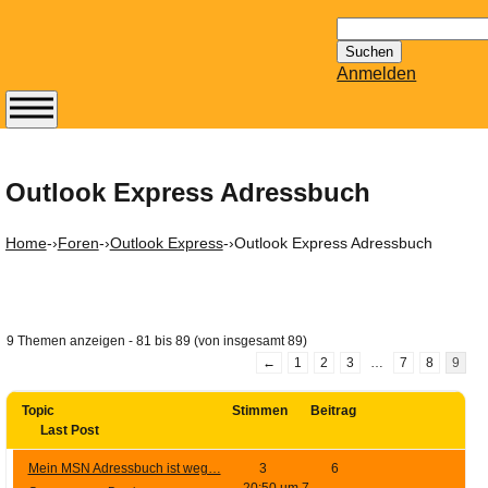
Suchen
nach:
Anmelden
Abonnieren Sie den
14-tägig
erscheinenden
Outlook Express Adressbuch
Newsletter von
Mailhilfe.de
Home
-›
Foren
-›
Outlook Express
-›
Outlook Express Adressbuch
kostenlos.
Der ständig aktuelle
Tipps zu Thema
Email für Sie
9 Themen anzeigen - 81 bis 89 (von insgesamt 89)
bereithält!
←
1
2
3
…
7
8
9
Wie z.B. Outlook,
GMail, Thunderbird
Topic
Stimmen
Beitrag
Last Post
oder auch
KuNoMail, usw.
Mein MSN Adressbuch ist weg…
3
6
20:50 um 7.