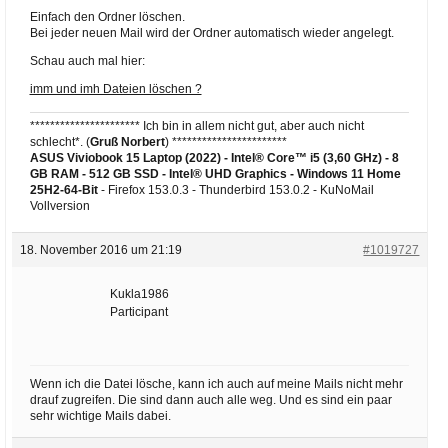
Einfach den Ordner löschen.
Bei jeder neuen Mail wird der Ordner automatisch wieder angelegt.
Schau auch mal hier:
imm und imh Dateien löschen ?
********************** Ich bin in allem nicht gut, aber auch nicht
schlecht*. (
Gruß Norbert
) ***********************
ASUS Viviobook 15 Laptop (2022) - Intel® Core™ i5 (3,60 GHz) - 8
GB RAM - 512 GB SSD - Intel® UHD Graphics -
Windows 11 Home
25H2-64-Bit
- Firefox 153.0.3 - Thunderbird 153.0.2 - KuNoMail
Vollversion
18. November 2016 um 21:19
#1019727
Kukla1986
Participant
Wenn ich die Datei lösche, kann ich auch auf meine Mails nicht mehr
drauf zugreifen. Die sind dann auch alle weg. Und es sind ein paar
sehr wichtige Mails dabei.