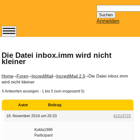
Suchen
nach:
Anmelden
Abonnieren Sie den
14-tägig
erscheinenden
Die Datei inbox.imm wird nicht
kleiner
Newsletter von
Mailhilfe.de
kostenlos.
Home
-›
Foren
-›
IncrediMail
-›
IncrediMail 2.5
-›
Die Datei inbox.imm
Der ständig aktuelle
wird nicht kleiner
Tipps zu Thema
5 Antworten anzeigen - 1 bis 5 (von insgesamt 5)
Email für Sie
bereithält!
Autor
Beitrag
Wie z.B. Outlook,
18. November 2016 um 20:33
#1019725
GMail, Thunderbird
oder auch
Kukla1986
KuNoMail, usw.
Participant