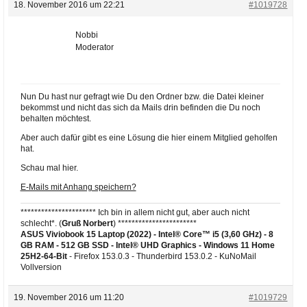
18. November 2016 um 22:21
#1019728
Nobbi
Moderator
Nun Du hast nur gefragt wie Du den Ordner bzw. die Datei kleiner
bekommst und nicht das sich da Mails drin befinden die Du noch
behalten möchtest.
Aber auch dafür gibt es eine Lösung die hier einem Mitglied geholfen
hat.
Schau mal hier.
E-Mails mit Anhang speichern?
********************** Ich bin in allem nicht gut, aber auch nicht
schlecht*. (
Gruß Norbert
) ***********************
ASUS Viviobook 15 Laptop (2022) - Intel® Core™ i5 (3,60 GHz) - 8
GB RAM - 512 GB SSD - Intel® UHD Graphics -
Windows 11 Home
25H2-64-Bit
- Firefox 153.0.3 - Thunderbird 153.0.2 - KuNoMail
Vollversion
19. November 2016 um 11:20
#1019729