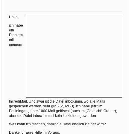
Ihre E-Mail
Adresse:
Hallo,
E-Mail
ich habe
ein
Problem
E-Mail bestätigen
mit
meinem
IncrediMail. Und zwar ist die Datei inbox.imm, wo alle Mails
gespeichert werden, sehr groß (2,02GB). Ich habe jetzt im
Posteingang über 1000 Mail gelöscht (auch im „Gelöscht“-Ordner),
aber die Datei inbox.imm ist kein kb kleiner geworden.
Was kann ich machen, damit die Datei endlich kleiner wird?
Danke für Eure Hilfe im Voraus.