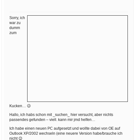
Ihre E-Mail
Adresse:
Sorry, ich
E-Mail
war zu
dumm
zum
E-Mail bestätigen
Kucken… 😉
Hallo, ich habs schon mit _suchen_ hier versucht, aber nichts
passendes gefunden – viell. kann mir jmd helfen…
Ich habe einen neuen PC aufgesetzt und wollte dabei von OE auf
Outlook XP/2002 wechseln (eine neuere Version habe/brauche ich
nicht 😉