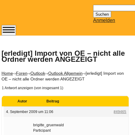
Suchen
nach:
Anmelden
Abonnieren Sie den
14-tägig
erscheinenden
[erledigt] Import von OE – nicht alle
Ordner werden ANGEZEIGT
Newsletter von
Mailhilfe.de
kostenlos.
Home
-›
Foren
-›
Outlook
-›
Outlook Allgemein
-›
[erledigt] Import von
Der ständig aktuelle
OE – nicht alle Ordner werden ANGEZEIGT
Tipps zu Thema
1 Antwort anzeigen (von insgesamt 1)
Email für Sie
bereithält!
Autor
Beitrag
Wie z.B. Outlook,
4. September 2009 um 11:06
#49465
GMail, Thunderbird
oder auch
brigitte_gruenwald
KuNoMail, usw.
Participant