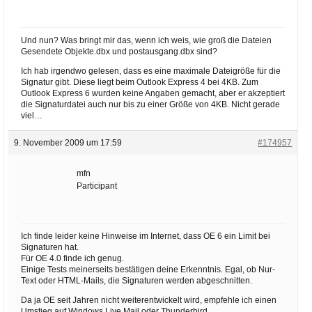
Und nun? Was bringt mir das, wenn ich weis, wie groß die Dateien
Gesendete Objekte.dbx und postausgang.dbx sind?
Ich hab irgendwo gelesen, dass es eine maximale Dateigröße für die
Signatur gibt. Diese liegt beim Outlook Express 4 bei 4KB. Zum
Outlook Express 6 wurden keine Angaben gemacht, aber er akzeptiert
die Signaturdatei auch nur bis zu einer Größe von 4KB. Nicht gerade
viel…
9. November 2009 um 17:59
#174957
mfn
Participant
Ich finde leider keine Hinweise im Internet, dass OE 6 ein Limit bei
Signaturen hat.
Für OE 4.0 finde ich genug.
Einige Tests meinerseits bestätigen deine Erkenntnis. Egal, ob Nur-
Text oder HTML-Mails, die Signaturen werden abgeschnitten.
Da ja OE seit Jahren nicht weiterentwickelt wird, empfehle ich einen
Umstieg auf Windows Live Mail oder Thunderbird.