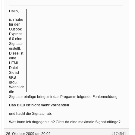
Ihre E-Mail
Adresse:
Hallo,
E-Mail
ich habe
für den
Outlook
Express
E-Mail bestätigen
6.0 eine
Signatur
erstellt.
Diese ist
eine
HTML-
Datei.
Sie ist
6KB
groß.
Wenn ich
die
Signatur einfüge bringt mir das Progamm folgende Fehlermeldung
Das BILD ist nicht mehr vorhanden
und hackt die Signatur ab.
Was kann ich dagegen tun? Gibts da eine maximale Signaturlänge?
26. Oktober 2009 um 20:02
#174541