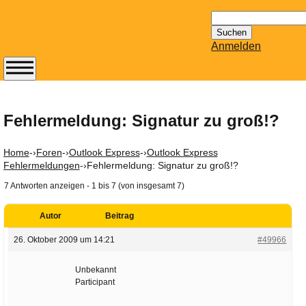
Suchen
nach:
Anmelden
Abonnieren Sie den
14-tägig
erscheinenden
Fehlermeldung: Signatur zu groß!?
Newsletter von
Mailhilfe.de
Home
-›
Foren
-›
Outlook Express
-›
Outlook Express
kostenlos.
Fehlermeldungen
-›
Fehlermeldung: Signatur zu groß!?
Der ständig aktuelle
7 Antworten anzeigen - 1 bis 7 (von insgesamt 7)
Tipps zu Thema
Email für Sie
Autor
Beitrag
bereithält!
26. Oktober 2009 um 14:21
#49966
Wie z.B. Outlook,
GMail, Thunderbird
Unbekannt
oder auch
Participant
KuNoMail, usw.