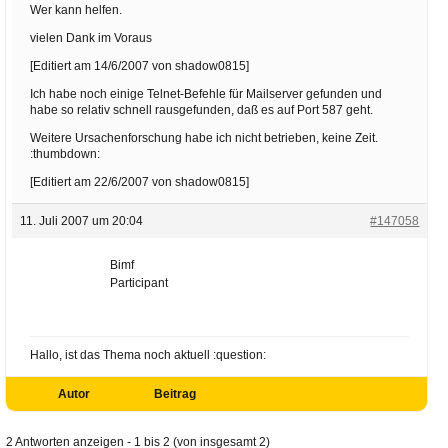
Wer kann helfen.
vielen Dank im Voraus
[Editiert am 14/6/2007 von shadow0815]
Ich habe noch einige Telnet-Befehle für Mailserver gefunden und
habe so relativ schnell rausgefunden, daß es auf Port 587 geht.
Weitere Ursachenforschung habe ich nicht betrieben, keine Zeit.
:thumbdown:
[Editiert am 22/6/2007 von shadow0815]
11. Juli 2007 um 20:04
#147058
Bimf
Participant
Hallo, ist das Thema noch aktuell :question:
Autor
Beitrag
2 Antworten anzeigen - 1 bis 2 (von insgesamt 2)