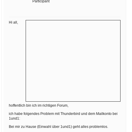
Ihre E-Mail
Participant
Adresse:
E-Mail
Hi all,
E-Mail bestätigen
hoffentlich bin ich im richtigen Forum,
ich habe folgendes Problem mit Thunderbird und dem Mailkonto bei
1und1:
Bei mir zu Hause (Einwahl über 1und1) geht alles problemlos.