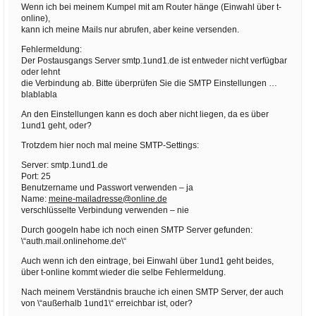
Wenn ich bei meinem Kumpel mit am Router hänge (Einwahl über t-
online),
kann ich meine Mails nur abrufen, aber keine versenden.
Fehlermeldung:
Der Postausgangs Server smtp.1und1.de ist entweder nicht verfügbar
oder lehnt
die Verbindung ab. Bitte überprüfen Sie die SMTP Einstellungen …
blablabla
An den Einstellungen kann es doch aber nicht liegen, da es über
1und1 geht, oder?
Trotzdem hier noch mal meine SMTP-Settings:
Server: smtp.1und1.de
Port: 25
Benutzername und Passwort verwenden – ja
Name:
meine-mailadresse@online.de
verschlüsselte Verbindung verwenden – nie
Durch googeln habe ich noch einen SMTP Server gefunden:
\“auth.mail.onlinehome.de\“
Auch wenn ich den eintrage, bei Einwahl über 1und1 geht beides,
über t-online kommt wieder die selbe Fehlermeldung.
Nach meinem Verständnis brauche ich einen SMTP Server, der auch
von \“außerhalb 1und1\“ erreichbar ist, oder?