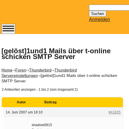
Suchen
nach:
Anmelden
Abonnieren Sie den
14-tägig
erscheinenden
[gelöst]1und1 Mails über t-online
schicken SMTP Server
Newsletter von
Mailhilfe.de
kostenlos.
Home
-›
Foren
-›
Thunderbird
-›
Thunderbird
Der ständig aktuelle
Servereinstellungen
-›
[gelöst]1und1 Mails über t-online schicken
SMTP Server
Tipps zu Thema
Email für Sie
2 Antworten anzeigen - 1 bis 2 (von insgesamt 2)
bereithält!
Wie z.B. Outlook,
Autor
Beitrag
GMail, Thunderbird
14. Juni 2007 um 18:10
#41835
oder auch
KuNoMail, usw.
shadow0815