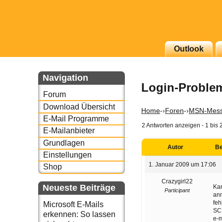
g erscheinenden Newsletter
Outlook
zu Thema Email für Sie
Navigation
Login-Proble
underbird oder auch
Forum
Download Übersicht
Home
-›
Foren
-›
MSN-Mess
E-Mail Programme
2 Antworten anzeigen - 1 bis 
E-Mailanbieter
Grundlagen
Autor
Be
Einstellungen
1. Januar 2009 um 17:06
Shop
Crazygirl22
Neueste Beiträge
Kan
Participant
an
fe
Microsoft E-Mails
SC
erkennen: So lassen
e-m