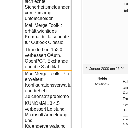
sich echte
[Ed
Sicherheitsmeldungen
[Ed
von Phishing
unterscheiden
Mail Merge Toolkit
erhält wichtiges
Kompatibilitätsupdate
für Outlook Classic
Thunderbird 153.0
verbessert OAuth,
OpenPGP, Exchange
und die Stabilität
1. Januar 2009 um 18:04
Mail Merge Toolkit 7.5
Nobbi
erweitert
Hal
Moderator
Konfigurationsverwaltung
wi
und behebt
Da
Zeichensatzprobleme
Fro
KUNOMAIL 3.4.5
Sch
verbessert Leistung,
htt
Microsoft Anmeldung
und
***
***
Kalenderverwaltung