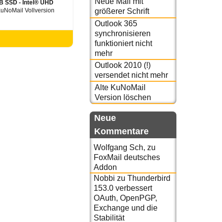
Neue Mail mit
GB SSD - Intel® UHD
 KuNoMail Vollversion
größerer Schrift
Outlook 365
synchronisieren
funktioniert nicht
mehr
Outlook 2010 (!)
versendet nicht mehr
Alte KuNoMail
Version löschen
Neue
Kommentare
Wolfgang Sch,
zu
FoxMail deutsches
Addon
Nobbi
zu
Thunderbird
153.0 verbessert
OAuth, OpenPGP,
Exchange und die
Stabilität