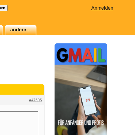
Anmelden
andere…
#47605