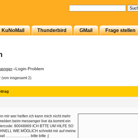
Suchen
nach:
KuNoMail
Thunderbird
GMail
Frage stellen
m
enger
-›
Login-Problem
2 (von insgesamt 2)
itrag
n mir wer helfen ich kann mich nicht mehr
melden beim messenger live da kommt ein
hlercode: 80048869 ICH BTTE UM HILFE SO
HNELL WIE MÖGLICH schreibt mir auf meine
ail ……………….. bitte bitte ;(