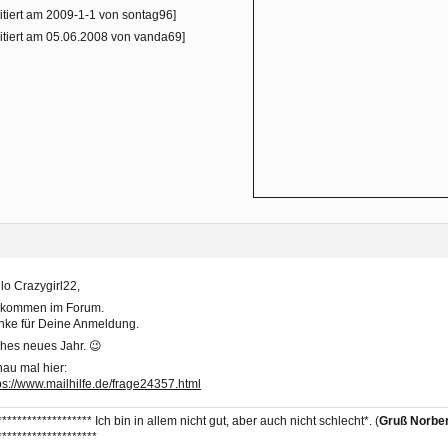
itiert am 2009-1-1 von sontag96]
itiert am 05.06.2008 von vanda69]
lo Crazygirl22,
llkommen im Forum.
nke für Deine Anmeldung.
hes neues Jahr. 😉
au mal hier:
ps://www.mailhilfe.de/frage24357.html
******************* Ich bin in allem nicht gut, aber auch nicht schlecht*. (
Gruß Norber
********************