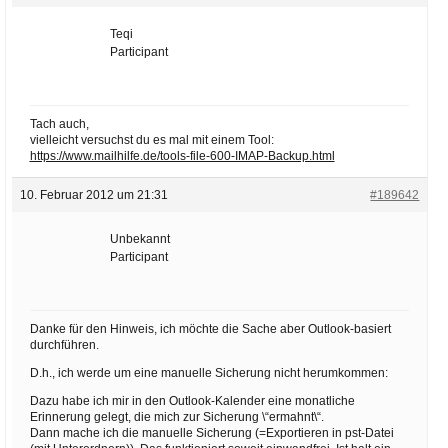
Teqi
Participant
Tach auch,
vielleicht versuchst du es mal mit einem Tool:
https://www.mailhilfe.de/tools-file-600-IMAP-Backup.html
10. Februar 2012 um 21:31
#189642
Unbekannt
Participant
Danke für den Hinweis, ich möchte die Sache aber Outlook-basiert
durchführen.
D.h., ich werde um eine manuelle Sicherung nicht herumkommen:
Dazu habe ich mir in den Outlook-Kalender eine monatliche
Erinnerung gelegt, die mich zur Sicherung \“ermahnt\“.
Dann mache ich die manuelle Sicherung (=Exportieren in pst-Datei