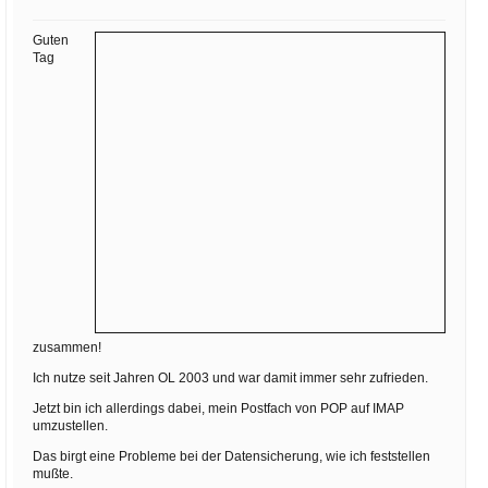
Ihre E-Mail
Adresse:
Guten
Tag
E-Mail
E-Mail bestätigen
zusammen!
Ich nutze seit Jahren OL 2003 und war damit immer sehr zufrieden.
Jetzt bin ich allerdings dabei, mein Postfach von POP auf IMAP
umzustellen.
Das birgt eine Probleme bei der Datensicherung, wie ich feststellen
mußte.