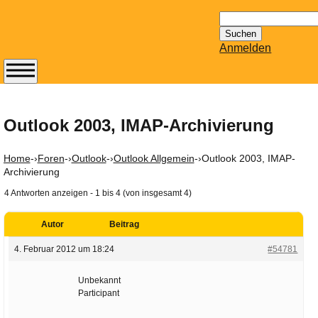
Suchen
nach:
Anmelden
Abonnieren Sie den
14-tägig
erscheinenden
Outlook 2003, IMAP-Archivierung
Newsletter von
Mailhilfe.de
Home
-›
Foren
-›
Outlook
-›
Outlook Allgemein
-›
Outlook 2003, IMAP-
kostenlos.
Archivierung
Der ständig aktuelle
4 Antworten anzeigen - 1 bis 4 (von insgesamt 4)
Tipps zu Thema
Email für Sie
Autor
Beitrag
bereithält!
4. Februar 2012 um 18:24
#54781
Wie z.B. Outlook,
GMail, Thunderbird
Unbekannt
oder auch
Participant
KuNoMail, usw.