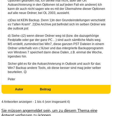
Optionen geändert hat, ich denke mal nicht, aber der Ort
Autoarchivierung in den Optionen ist auf jeden Fall ein anderer) Ich
kann dir auch nicht sagen wie es mit der Übernahme dieser Optionen
auf alle neue Ordner, bei OL 2003, aussieht.
c)Das ist KEIN Backup. Denn 1)In den Grundeinstellungen verschiebt
es \“alten Kram\“. 2)Die Archive.pst befindet sich im selben Ordner wie
die outlook.pst
d) Siehe c)2) wenn dieser Ordner weg ist (bzw. die dazugehörige
Festplatte oder gar der ganz PC…) sind auch sämtliche Mails weg.
MS erstellt, zumindest bei Win7, diese ganzen PST Dateien in einem
Ordner unterhalb von c:\\User und das intergrierte Backupprogramm
von Windows 7 speichert dann diese Daten, z.B. einmal die Woche,
irgendwo hin.
Sicher gibt es für die Autoarchivierung in Outlook und auch für das
Win7 Backup andere Tools, ob diese besser sind mag jeder selber
beurteilen. 😉
Peter
Autor
Beitrag
4 Antworten anzeigen - 1 bis 4 (von insgesamt 4)
Sie müssen angemeldet sein, um zu diesem Thema eine
Antwort verfassen zu können.