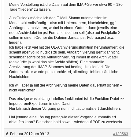
Meine Vorstellung ist, die Daten auf dem IMAP-Server etwa 90 – 180
Tage \“liegen\“ zu lassen.
Aus Outlook möchte ich den E-Mail-Stamm automatisiert im
Monatstakt vollständig – also mit Unterordnern, Nachrichten, ggf.
Anhängen, archivieren, wobei in einem Ordner dann jeweils eine
neue Archivdatei im pst-Format entstehen soll (also auf Festplatte X
sollen in einem Ordner die Dateien Januar.pst, Februar.pst usw.
liegen).
Ich habe jetzt viel mit der OL-Archivierungsfunktion herumhantiert, die
scheint aber völlig nutzlos zu sein. Autoarchivierung geht gar nicht,
scheinbar schreibt die Autoarchivierung immer in eine Archivdatei
(das dürfte ja wohl das alte Archiv plätten). Eine manuelle
Archivierung des IMAP-Stammes hat bedingt funktioniert: Die
Ordnerstruktur wurde prima archiviert, allerdings fehlten sämltiche
Nachrichten.
Ich will aber ja mit der Archivierung meine Daten dauerhaft sichern –
nicht vernichten.
Das einzige was bislang tadellos funktioniert ist die Funktion Datei >>
Importieren/Exportieren in eine Datei.
Nur läßt sich dieser Vorgang ja nun nicht automatisiert durchführen.
Hat jemand eine Lösung parat, wie dieser Vorgang automatisiert
ablaufen kann? Bin schon bald soweit, wieder auf POP zu wechseln.
6. Februar 2012 um 09:13
#189563