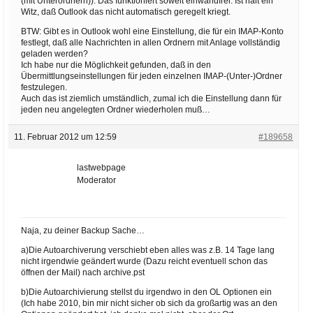
(mit Unterordnern)). Das funktioniert soweit einwandfrei. Ist halt ein
Witz, daß Outlook das nicht automatisch geregelt kriegt.
BTW: Gibt es in Outlook wohl eine Einstellung, die für ein IMAP-Konto
festlegt, daß alle Nachrichten in allen Ordnern mit Anlage vollständig
geladen werden?
Ich habe nur die Möglichkeit gefunden, daß in den
Übermittlungseinstellungen für jeden einzelnen IMAP-(Unter-)Ordner
festzulegen.
Auch das ist ziemlich umständlich, zumal ich die Einstellung dann für
jeden neu angelegten Ordner wiederholen muß…
11. Februar 2012 um 12:59
#189658
lastwebpage
Moderator
Naja, zu deiner Backup Sache…
a)Die Autoarchiverung verschiebt eben alles was z.B. 14 Tage lang
nicht irgendwie geändert wurde (Dazu reicht eventuell schon das
öffnen der Mail) nach archive.pst
b)Die Autoarchivierung stellst du irgendwo in den OL Optionen ein
(Ich habe 2010, bin mir nicht sicher ob sich da großartig was an den