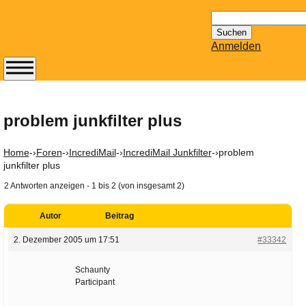
Suchen
nach:
Anmelden
Abonnieren Sie den
14-tägig
erscheinenden
problem junkfilter plus
Newsletter von
Mailhilfe.de
Home
-›
Foren
-›
IncrediMail
-›
IncrediMail Junkfilter
-›
problem
kostenlos.
junkfilter plus
Der ständig aktuelle
2 Antworten anzeigen - 1 bis 2 (von insgesamt 2)
Tipps zu Thema
Email für Sie
Autor
Beitrag
bereithält!
2. Dezember 2005 um 17:51
#33342
Wie z.B. Outlook,
GMail, Thunderbird
Schaunty
oder auch
Participant
KuNoMail, usw.