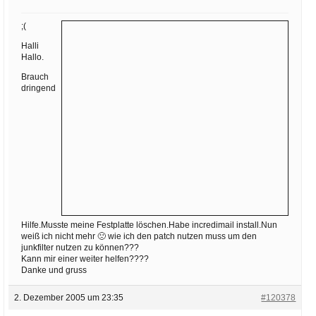
Ihre E-Mail
Adresse:
;(
E-Mail
Halli
Hallo.
Brauch
dringend
E-Mail bestätigen
Hilfe.Musste meine Festplatte löschen.Habe incredimail install.Nun
weiß ich nicht mehr 🙁 wie ich den patch nutzen muss um den
junkfilter nutzen zu können???
Kann mir einer weiter helfen????
Danke und gruss
2. Dezember 2005 um 23:35
#120378