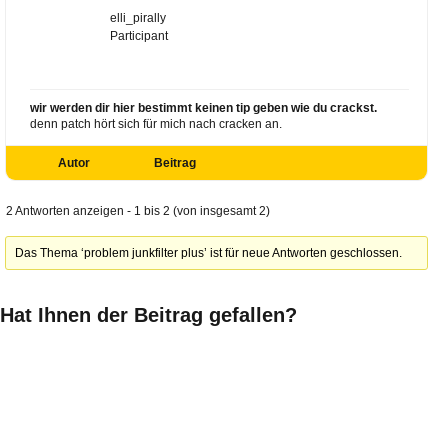
elli_pirally
Participant
wir werden dir hier bestimmt keinen tip geben wie du crackst.
denn patch hört sich für mich nach cracken an.
Autor
Beitrag
2 Antworten anzeigen - 1 bis 2 (von insgesamt 2)
Das Thema ‘problem junkfilter plus’ ist für neue Antworten geschlossen.
Hat Ihnen der Beitrag gefallen?