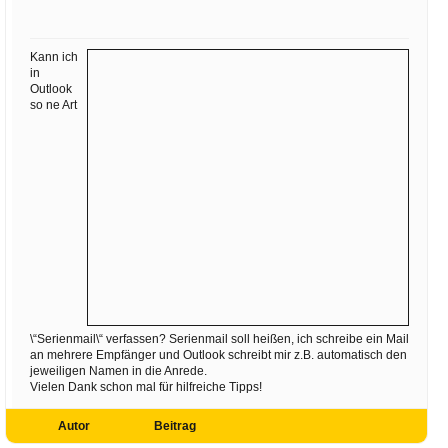
Ihre E-Mail
Adresse:
Kann ich
E-Mail
in
Outlook
so ne Art
E-Mail bestätigen
\“Serienmail\“ verfassen? Serienmail soll heißen, ich schreibe ein Mail
an mehrere Empfänger und Outlook schreibt mir z.B. automatisch den
jeweiligen Namen in die Anrede.
Vielen Dank schon mal für hilfreiche Tipps!
Autor
Beitrag