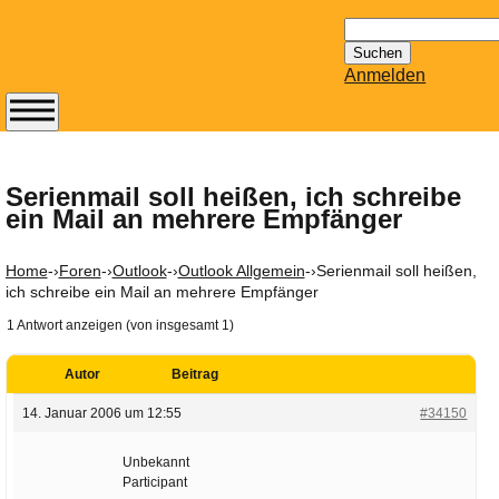
Suchen
nach:
Anmelden
Abonnieren Sie den
14-tägig
erscheinenden
Serienmail soll heißen, ich schreibe
ein Mail an mehrere Empfänger
Newsletter von
Mailhilfe.de
kostenlos.
Home
-›
Foren
-›
Outlook
-›
Outlook Allgemein
-›
Serienmail soll heißen,
Der ständig aktuelle
ich schreibe ein Mail an mehrere Empfänger
Tipps zu Thema
1 Antwort anzeigen (von insgesamt 1)
Email für Sie
bereithält!
Autor
Beitrag
Wie z.B. Outlook,
14. Januar 2006 um 12:55
#34150
GMail, Thunderbird
oder auch
Unbekannt
KuNoMail, usw.
Participant