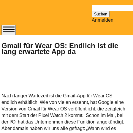
Suchen
nach:
Anmelden
Abonnieren Sie den
14-tägig
Gmail für Wear OS: Endlich ist die
lang erwartete App da
erscheinenden
Newsletter von
Mailhilfe.de
kostenlos.
Der ständig aktuelle
Tipps zu Thema
Email für Sie
Nach langer Wartezeit ist die Gmail-App für Wear OS
bereithält!
endlich erhältlich. Wie von vielen ersehnt, hat Google eine
Wie z.B. Outlook,
Version von Gmail für Wear OS veröffentlicht, die zeitgleich
GMail, Thunderbird
mit dem Start der Pixel Watch 2 kommt. Schon im Mai, bei
oder auch
der I/O, hat das Unternehmen diese Funktion angekündigt.
KuNoMail, usw.
Aber damals haben wir uns alle gefragt: „Wann wird es