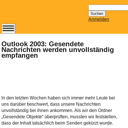
Suchen
nach:
Anmelden
Abonnieren Sie den
14-tägig
Outlook 2003: Gesendete
Nachrichten werden unvollständig
erscheinenden
empfangen
Newsletter von
Mailhilfe.de
kostenlos.
Der ständig aktuelle
Tipps zu Thema
Email für Sie
bereithält!
In den letzten Wochen haben sich immer mehr Leute bei
Wie z.B. Outlook,
uns darüber beschwert, dass unsere Nachrichten
GMail, Thunderbird
unvollständig bei ihnen ankommen. Als wir den Ordner
oder auch
„Gesendete Objekte“ überprüften, mussten wir feststellen,
KuNoMail, usw.
dass der Inhalt tatsächlich beim Senden gekürzt wurde.