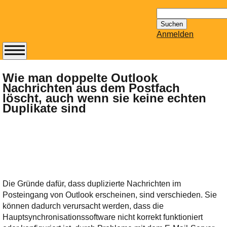
Suchen
nach:
Anmelden
Abonnieren Sie den
14-tägig
Wie man doppelte Outlook
Nachrichten aus dem Postfach
erscheinenden
löscht, auch wenn sie keine echten
Newsletter von
Duplikate sind
Mailhilfe.de
kostenlos.
Der ständig aktuelle
Tipps zu Thema
Email für Sie
bereithält!
Wie z.B. Outlook,
Die Gründe dafür, dass duplizierte Nachrichten im
GMail, Thunderbird
Posteingang von Outlook erscheinen, sind verschieden. Sie
oder auch
können dadurch verursacht werden, dass die
KuNoMail, usw.
Hauptsynchronisationssoftware nicht korrekt funktioniert