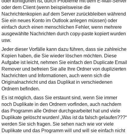
oder konfiguriert ist, durch Probleme mit dem E-Mail-Server
Ihre E-Mail
oder dem Client (wenn beispielsweise die
Adresse:
Nachrichtenkopien auf dem Server zurückbleiben während
E-Mail
Sie ein neues Konto im Outlook anlegen müssen) oder
einfach durch einen menschlichen Fehler, wenn mehrere
ausgewählte Nachrichten durch copy-paste kopiert wurden
E-Mail bestätigen
usw.
Jeder dieser Vorfälle kann dazu führen, dass sie zahlreiche
Kopien haben, die Sie wieder löschen möchten. Diese
Aufgabe ist leicht, nehmen Sie einfach den Duplicate Email
Remover und befreien Sie alle Ihre Ordner von duplizierten
Nachrichten und Informationen, auch wenn sich die
Originalnachricht und das Duplikat in verschiedenen
Ordnern befinden.
Es ist möglich, dass Sie erstaunt sind, wenn Sie immer
noch Duplikate in den Ordnern vorfinden, auch nachdem
das Programm alle Ordner durchgearbeitet hat und viele
Duplikate gelöscht wurden! „Was ist da falsch gelaufen???“
werden Sie sich fragen. Sie sehen nach wie vor viele
Duplikate und das Programm will und will sie einfach nicht