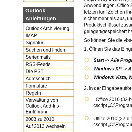
Anwendungen. Office 20
Outlook
letzten fünf Zeichen Ih
Anleitungen
sicher mehr als aus, u
Produktschlüssel zusa
Outlook Archivierung
gelagert/gespeichert ha
IMAP
So können Sie die vbs-
Signatur
1. Öffnen Sie das Eing
Suchen und finden
Serienmails
Start
->
Alle Pro
RSS-Feeds
Windows XP
->
A
Die PST
Windows Vista, 
Adressbuch
Formulare
2. In der Eingabeauffo
Regeln
Office 2010 (32-bi
Verwaltung von
cscript „C:\Progra
Outlook Add-Ins –
Einführung
Office 2010 (32-bi
2003 zu 2010
cscript „C:\Progra
Auf 2013 wechseln