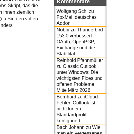
Kommentare
bs-Skript, das die
Wolfgang Sch,
zu
en Ihnen ziemlich
FoxMail deutsches
(da Sie den vollen
Addon
anders
Nobbi
zu
Thunderbird
153.0 verbessert
OAuth, OpenPGP,
Exchange und die
Stabilität
Reinhold Pfannmüller
zu
Classic Outlook
unter Windows: Die
wichtigsten Fixes und
offenen Probleme
Mitte März 2026
Bernhard
zu
iCloud-
Fehler: Outlook ist
nicht für ein
Standardprofil
konfiguriert.
Bach Johann
zu
Wie
man ein vergessenes