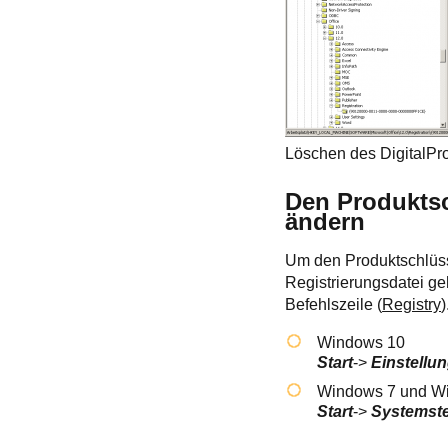
Löschen des DigitalPr
Den Produktsc
ändern
Um den Produktschlüsse
Registrierungsdatei ge
Befehlszeile (
Registry
)
Windows 10
Start
->
Einstellu
Windows 7 und W
Start
->
Systemst