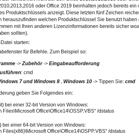
10,2013,2016 oder Office 2019 beinhalten jedoch bereits ein v
res Produktschlüssels anzeigt. Diese letzten fünf Zeichen reich
m herauszufinden welchen Produktschlüssel Sie benutzt haben 
mmen mit Ihren anderen Lizenzinformationen bereits sicher wo
ben sollten).
Datei starten:
abefenster für Befehle. Zum Beispiel so:
gramme
->
Zubehör
->
Eingabeaufforderung
usführen
: cmd
Windows 7 und Windows 8
,
Windows 10
-> Tippen Sie:
cmd
rderung geben Sie Folgendes ein:
t) bei einer 32-bit Version von Windows:
m Files\Microsoft Office\Office14\OSSP.VBS“ /dstatus
t) bei einer 64-bit Version von Windows:
m Files(x86)\Microsoft Office\Office14\OSPP.VBS“ /dstatus