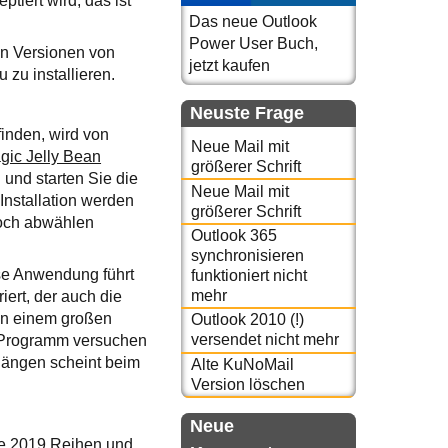
tiert wird, das ist
Das neue Outlook
Power User Buch,
en Versionen von
jetzt kaufen
 zu installieren.
Neuste Frage
inden, wird von
Neue Mail mit
gic Jelly Bean
größerer Schrift
 und starten Sie die
Neue Mail mit
nstallation werden
größerer Schrift
doch abwählen
Outlook 365
synchronisieren
se Anwendung führt
funktioniert nicht
mehr
ert, der auch die
 in einem großen
Outlook 2010 (!)
versendet nicht mehr
s Programm versuchen
hängen scheint beim
Alte KuNoMail
Version löschen
Neue
ice 2019 Reihen und