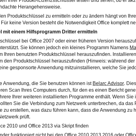
en Ihrer Produkt-/Lizenzsschlüssel testen und sehen, ob er akzep
rchdachte Herangehensweise.
en Produktschlüssel zu ermitteln oder zu ändern hängt von Ihr
 Für keine Version besteht die Notwendigkeit Office komplett neu
 mit einem Hilfsprogramm Dritter ermitteln
chlüssel bei Office 2007 oder einer früheren Version herauszuf
 unterstützt. Sie können jedoch ein kleines Programm Namens
Ma
 Ihren benutzten Produktschlüssel herauszufinden. Installieren
 den Produktschlüssel herauszufinden (Hinweis: während der I
, eine gesponsorte Anwendung mitzuinstallieren, welche Sie je
se Anwendung, die Sie benutzen können ist
Belarc Advisor
. Die
ren Scan Ihres Computers durch, für den es einen Bericht generi
hrere Ihrer weiteren installierten Programme enthält. Wenn Sie
sollten Sie die Verbindung zum Netzwerk unterbrechen, da da
te zu erstellen, was dazu führen kann, dass die Anwendung zu 
Netzwerk prüft.
ice 2010 und Office 2013 via Skript finden
nder funktioniert nicht bei den Office 2010,2013,2016 oder Off