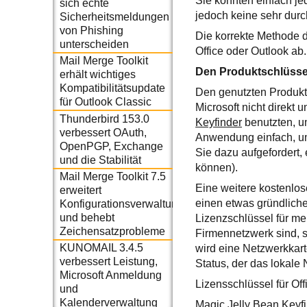
Sie könnten einfach jed
sich echte
jedoch keine sehr du
Sicherheitsmeldungen
von Phishing
Die korrekte Methode d
unterscheiden
Office oder Outlook ab.
Mail Merge Toolkit
Den Produktschlüssel
erhält wichtiges
Kompatibilitätsupdate
Den genutzten Produkts
für Outlook Classic
Microsoft nicht direkt
Thunderbird 153.0
Keyfinder
benutzten, um
verbessert OAuth,
Anwendung einfach, um
OpenPGP, Exchange
Sie dazu aufgefordert
und die Stabilität
können).
Mail Merge Toolkit 7.5
Eine weitere kostenlo
erweitert
einen etwas gründliche
Konfigurationsverwaltung
und behebt
Lizenzschlüssel für me
Zeichensatzprobleme
Firmennetzwerk sind, 
KUNOMAIL 3.4.5
wird eine Netzwerkkar
verbessert Leistung,
Status, der das lokale 
Microsoft Anmeldung
Lizensschlüssel für Off
und
Kalenderverwaltung
Magic Jelly Bean Keyfi