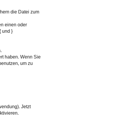
chern die Datei zum
en einen oder
 und }
.
ert haben. Wenn Sie
benutzen, um zu
wendung). Jetzt
tivieren.