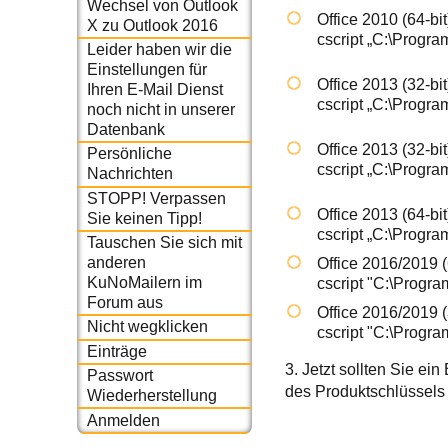
Wechsel von Outlook
Office 2010 (64-bi
X zu Outlook 2016
cscript „C:\Progra
Leider haben wir die
Einstellungen für
Office 2013 (32-bi
Ihren E-Mail Dienst
cscript „C:\Progra
noch nicht in unserer
Datenbank
Office 2013 (32-bi
Persönliche
cscript „C:\Progra
Nachrichten
STOPP! Verpassen
Office 2013 (64-bi
Sie keinen Tipp!
cscript „C:\Progra
Tauschen Sie sich mit
anderen
Office 2016/2019 (
KuNoMailern im
cscript "C:\Progra
Forum aus
Office 2016/2019 (
Nicht wegklicken
cscript "C:\Progra
Einträge
3. Jetzt sollten Sie ei
Passwort
des Produktschlüssels
Wiederherstellung
Anmelden