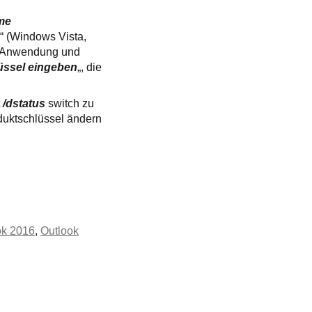
me
n
“ (Windows Vista,
19 Anwendung und
üssel eingeben
„, die
t
/dstatus
switch zu
duktschlüssel ändern
ok 2016
,
Outlook