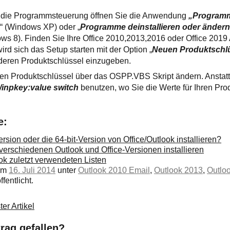
r die Programmsteuerung öffnen Sie die Anwendung
„Program
n
“ (Windows XP) oder „
Programme deinstallieren oder änder
s 8). Finden Sie Ihre Office 2010,2013,2016 oder Office 20
 wird sich das Setup starten mit der Option „
Neuen Produktschl
nderen Produktschlüssel einzugeben.
en Produktschlüssel über das OSPP.VBS Skript ändern. Anstat
/inpkey:value switch
benutzen, wo Sie die Werte für Ihren Pro
e:
Version oder die 64-bit-Version von Office/Outlook installieren?
erschiedenen Outlook und Office-Versionen installieren
k zuletzt verwendeten Listen
 am
16. Juli 2014
unter
Outlook 2010 Email
,
Outlook 2013
,
Outlo
fentlicht.
er Artikel
trag gefallen?