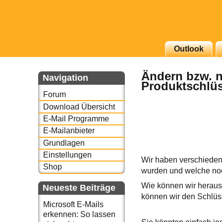
g erscheinenden Newsletter
Outlook
zu Thema Email für Sie
Ändern bzw. n
Navigation
Produktschlüs
underbird oder auch
Forum
Download Übersicht
E-Mail Programme
E-Mailanbieter
Grundlagen
Einstellungen
Wir haben verschiedene
Shop
wurden und welche noch
Wie können wir heraus
Neueste Beiträge
können wir den Schlüss
Microsoft E-Mails
erkennen: So lassen