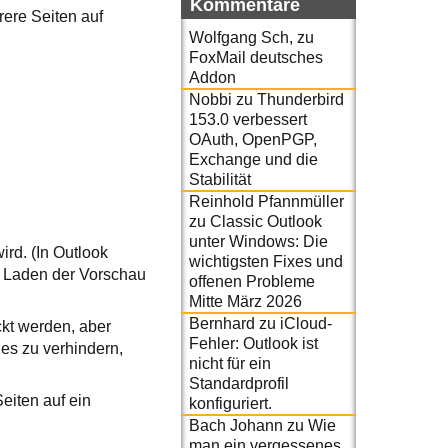
Kommentare
rere Seiten auf
Wolfgang Sch,
zu
FoxMail deutsches
Addon
Nobbi
zu
Thunderbird
153.0 verbessert
OAuth, OpenPGP,
Exchange und die
Stabilität
Reinhold Pfannmüller
zu
Classic Outlook
unter Windows: Die
ird. (In Outlook
wichtigsten Fixes und
s Laden der Vorschau
offenen Probleme
Mitte März 2026
Bernhard
zu
iCloud-
ckt werden, aber
Fehler: Outlook ist
es zu verhindern,
nicht für ein
Standardprofil
eiten auf ein
konfiguriert.
Bach Johann
zu
Wie
man ein vergessenes