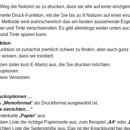
 Weg die Notizen so zu drucken, dass sie alle auf einer einzige
grierte Druck-Funktion, mit der Sie bis zu 8 Notizen auf einer ei
 Methode wird wahrscheinlich das am besten aussehende Ergebn
r und Tinte verschwenden. Es gibt allerdings weiter unten auc
und Tinte sparen kann.
ktion
unktion ist zunächst ziemlich schwer zu finden, aber auch ganz 
issen, dass sie existiert.
izen (oder kurz E-Mails) aus, die Sie drucken möchten.
koptionen
here Versionen
uckoptionen …
 „
Memoformat
“ als Druckformat ausgewählt ist.
te einrichten…“
sterkarte „
Papier
“ aus.
nken Liste die richtige Papiersorte aus, zum Beispiel „
A4
“ oder „
echten Liste die Seitengröße aus. Das ist der Knackpunkt bei de