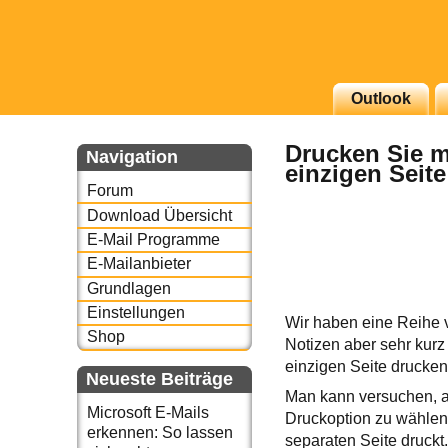
g erscheinenden Newsletter
Outlook
zu Thema Email für Sie
Drucken Sie m
Navigation
einzigen Seite
underbird oder auch
Forum
Download Übersicht
E-Mail Programme
E-Mailanbieter
Grundlagen
Einstellungen
Wir haben eine Reihe 
Shop
Notizen aber sehr kurz
einzigen Seite drucken
Neueste Beiträge
Man kann versuchen, a
Microsoft E-Mails
Druckoption zu wählen.
erkennen: So lassen
separaten Seite druckt