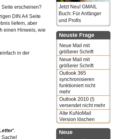
Jetzt Neu! GMAIL
n Seite erscheinen?
Buch: Für Anfänger
nzigen DIN A4 Seite
und Profis
is liefern, aber
h einen Hinweis, wie
Neuste Frage
Neue Mail mit
größerer Schrift
einfach in der
Neue Mail mit
größerer Schrift
Outlook 365
synchronisieren
funktioniert nicht
mehr
Outlook 2010 (!)
versendet nicht mehr
Alte KuNoMail
Version löschen
Letter
“.
Neue
r Sache!