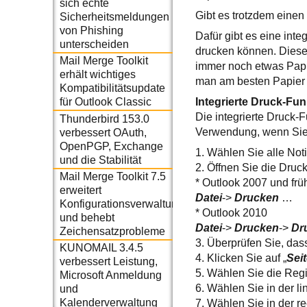
sich echte
Gibt es trotzdem einen
Sicherheitsmeldungen
von Phishing
Dafür gibt es eine inte
unterscheiden
drucken können. Diese
Mail Merge Toolkit
immer noch etwas Papie
erhält wichtiges
man am besten Papier 
Kompatibilitätsupdate
Integrierte Druck-Fun
für Outlook Classic
Die integrierte Druck-F
Thunderbird 153.0
Verwendung, wenn Sie w
verbessert OAuth,
OpenPGP, Exchange
1. Wählen Sie alle Not
und die Stabilität
2. Öffnen Sie die Druc
Mail Merge Toolkit 7.5
* Outlook 2007 und frü
erweitert
Datei
->
Drucken
…
Konfigurationsverwaltung
* Outlook 2010
und behebt
Datei
->
Drucken
->
Dr
Zeichensatzprobleme
3. Überprüfen Sie, dass
KUNOMAIL 3.4.5
4. Klicken Sie auf „
Sei
verbessert Leistung,
5. Wählen Sie die Regi
Microsoft Anmeldung
6. Wählen Sie in der li
und
Kalenderverwaltung
7. Wählen Sie in der r