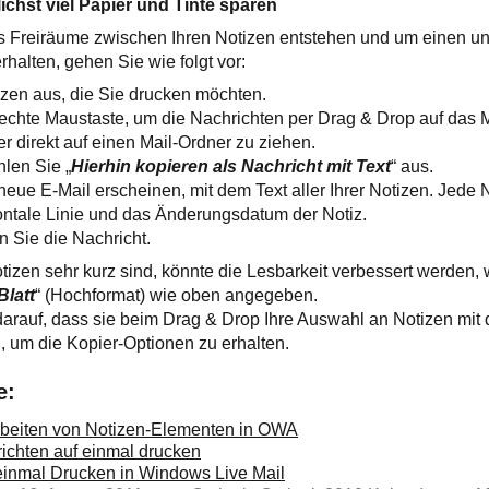
ichst viel Papier und Tinte sparen
s Freiräume zwischen Ihren Notizen entstehen und um einen u
halten, gehen Sie wie folgt vor:
izen aus, die Sie drucken möchten.
rechte Maustaste, um die Nachrichten per Drag & Drop auf das 
r direkt auf einen Mail-Ordner zu ziehen.
len Sie „
Hierhin kopieren als Nachricht mit Text
“ aus.
neue E-Mail erscheinen, mit dem Text aller Ihrer Notizen. Jede No
ontale Linie und das Änderungsdatum der Notiz.
 Sie die Nachricht.
tizen sehr kurz sind, könnte die Lesbarkeit verbessert werden,
Blatt
“ (Hochformat) wie oben angegeben.
arauf, dass sie beim Drag & Drop Ihre Auswahl an Notizen mit 
 um die Kopier-Optionen zu erhalten.
e:
rbeiten von Notizen-Elementen in OWA
ichten auf einmal drucken
inmal Drucken in Windows Live Mail