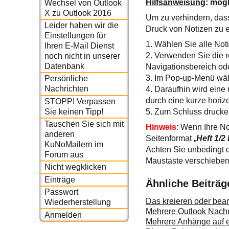
Hilfsanweisung
: mögl
Wechsel von Outlook
X zu Outlook 2016
Um zu verhindern, das
Leider haben wir die
Druck von Notizen zu er
Einstellungen für
1. Wählen Sie alle Not
Ihren E-Mail Dienst
2. Verwenden Sie die 
noch nicht in unserer
Datenbank
Navigationsbereich ode
3. Im Pop-up-Menü wäh
Persönliche
Nachrichten
4. Daraufhin wird eine 
durch eine kurze horiz
STOPP! Verpassen
Sie keinen Tipp!
5. Zum Schluss drucken
Tauschen Sie sich mit
Hinweis
: Wenn Ihre No
anderen
Seitenformat „
Heft 1/2 
KuNoMailern im
Achten Sie unbedingt d
Forum aus
Maustaste verschieben,
Nicht wegklicken
Einträge
Ähnliche Beiträg
Passwort
Das kreieren oder bea
Wiederherstellung
Mehrere Outlook Nachr
Anmelden
Mehrere Anhänge auf e