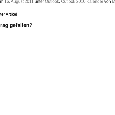
 am
16. August 2011
unter
Outlook
,
Outlook 2010 Kalender
von
M
er Artikel
trag gefallen?