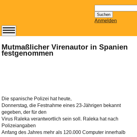
Suchen
nach:
Anmelden
Abonnieren Sie den
14-tägig
Mutmaßlicher Virenautor in Spanien
festgenommen
erscheinenden
Newsletter von
Mailhilfe.de
kostenlos.
Der ständig aktuelle
Tipps zu Thema
Email für Sie
Die spanische Polizei hat heute,
bereithält!
Donnerstag, die Festnahme eines 23-Jährigen bekannt
Wie z.B. Outlook,
gegeben, der für den
GMail, Thunderbird
Virus Raleka verantwortlich sein soll. Raleka hat nach
oder auch
Polizeiangaben
KuNoMail, usw.
Anfang des Jahres mehr als 120.000 Computer innerhalb